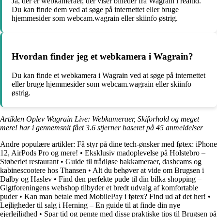
Ja, der er webkameraer, der viser billeder fra Wagrain i realtid.
Du kan finde dem ved at søge på internettet eller bruge
hjemmesider som webcam.wagrain eller skiinfo østrig.
Hvordan finder jeg et webkamera i Wagrain?
Du kan finde et webkamera i Wagrain ved at søge på internettet
eller bruge hjemmesider som webcam.wagrain eller skiinfo
østrig.
Artiklen Oplev Wagrain Live: Webkameraer, Skiforhold og meget
mere! har i gennemsnit fået
3.6
stjerner baseret på
45
anmeldelser
Andre populære artikler:
Få styr på dine tech-ønsker med føtex: iPhone
12, AirPods Pro og mere!
•
Eksklusiv madoplevelse på Holstebro –
Støberiet restaurant
•
Guide til trådløse bakkameraer, dashcams og
kabinescootere hos Thansen
•
Alt du behøver at vide om Brugsen i
Dalby og Haslev
•
Find den perfekte pude til din bilka shopping –
Gigtforeningens webshop tilbyder et bredt udvalg af komfortable
puder
•
Kan man betale med MobilePay i føtex? Find ud af det her!
•
Lejligheder til salg i Herning – En guide til at finde din nye
ejerlejlighed
•
Spar tid og penge med disse praktiske tips til Brugsen på