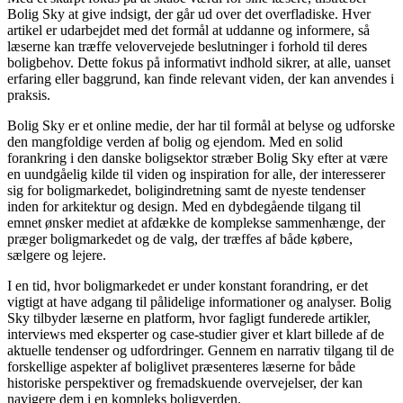
Bolig Sky at give indsigt, der går ud over det overfladiske. Hver
artikel er udarbejdet med det formål at uddanne og informere, så
læserne kan træffe velovervejede beslutninger i forhold til deres
boligbehov. Dette fokus på informativt indhold sikrer, at alle, uanset
erfaring eller baggrund, kan finde relevant viden, der kan anvendes i
praksis.
Bolig Sky er et online medie, der har til formål at belyse og udforske
den mangfoldige verden af bolig og ejendom. Med en solid
forankring i den danske boligsektor stræber Bolig Sky efter at være
en uundgåelig kilde til viden og inspiration for alle, der interesserer
sig for boligmarkedet, boligindretning samt de nyeste tendenser
inden for arkitektur og design. Med en dybdegående tilgang til
emnet ønsker mediet at afdække de komplekse sammenhænge, der
præger boligmarkedet og de valg, der træffes af både købere,
sælgere og lejere.
I en tid, hvor boligmarkedet er under konstant forandring, er det
vigtigt at have adgang til pålidelige informationer og analyser. Bolig
Sky tilbyder læserne en platform, hvor fagligt funderede artikler,
interviews med eksperter og case-studier giver et klart billede af de
aktuelle tendenser og udfordringer. Gennem en narrativ tilgang til de
forskellige aspekter af boliglivet præsenteres læserne for både
historiske perspektiver og fremadskuende overvejelser, der kan
navigere dem i en kompleks boligverden.