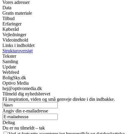
Vores adresser
Data
Gratis materiale
Tilbud
Erfaringer
Køberåd
Vejledninger
Videoindhold
Links i indholdet
Strukturoversigt
Tekster
Samling
Update
Webfeed
BoligSky.dk
Optivo Media
hej@optivomedia.dk
Tilmeld dig nyhedsbrevet
Få inspiration, viden og små genveje direkte i din indbakke.
Angiv din e-mailadresse
Deltag
Du er nu tilmeldt – tak
Ved at fortsætte accepterer jeg brugervilkår og databeskyttelse.