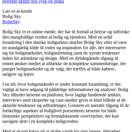
perfekte tæppe hos Jysk og Bilka
Lær os at kende
Bolig Sky
Bolig
Sky
Bolig Sky er et online medie, der har til formål at belyse og udforske
den mangfoldige verden af bolig og ejendom. Med en solid
forankring i den danske boligsektor stræber Bolig Sky efter at være
en uundgåelig kilde til viden og inspiration for alle, der interesserer
sig for boligmarkedet, boligindretning samt de nyeste tendenser
inden for arkitektur og design. Med en dybdegående tilgang til
emnet ønsker mediet at afdække de komplekse sammenhænge, der
præger boligmarkedet og de valg, der træffes af både købere,
sælgere og lejere.
I en tid, hvor boligmarkedet er under konstant forandring, er det
vigtigt at have adgang til pålidelige informationer og analyser. Bolig
Sky tilbyder læserne en platform, hvor fagligt funderede artikler,
interviews med eksperter og case-studier giver et klart billede af de
aktuelle tendenser og udfordringer. Gennem en narrativ tilgang til de
forskellige aspekter af boliglivet præsenteres læserne for både
historiske perspektiver og fremadskuende overvejelser, der kan
navigere dem i en kompleks boligverden.
Med et skarpt fokus på at skabe værdi for sine læsere, tilstræber