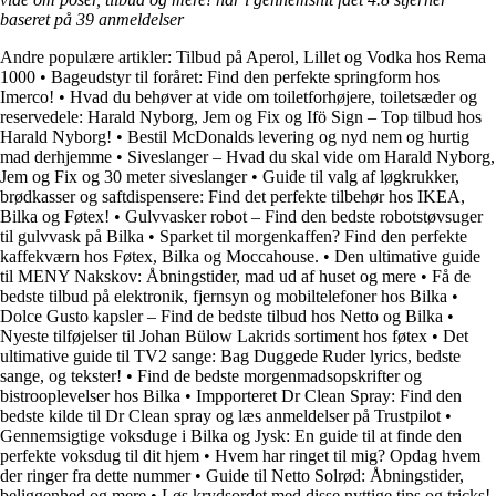
baseret på
39
anmeldelser
Andre populære artikler:
Tilbud på Aperol, Lillet og Vodka hos Rema
1000
•
Bageudstyr til foråret: Find den perfekte springform hos
Imerco!
•
Hvad du behøver at vide om toiletforhøjere, toiletsæder og
reservedele: Harald Nyborg, Jem og Fix og Ifö Sign – Top tilbud hos
Harald Nyborg!
•
Bestil McDonalds levering og nyd nem og hurtig
mad derhjemme
•
Siveslanger – Hvad du skal vide om Harald Nyborg,
Jem og Fix og 30 meter siveslanger
•
Guide til valg af løgkrukker,
brødkasser og saftdispensere: Find det perfekte tilbehør hos IKEA,
Bilka og Føtex!
•
Gulvvasker robot – Find den bedste robotstøvsuger
til gulvvask på Bilka
•
Sparket til morgenkaffen? Find den perfekte
kaffekværn hos Føtex, Bilka og Moccahouse.
•
Den ultimative guide
til MENY Nakskov: Åbningstider, mad ud af huset og mere
•
Få de
bedste tilbud på elektronik, fjernsyn og mobiltelefoner hos Bilka
•
Dolce Gusto kapsler – Find de bedste tilbud hos Netto og Bilka
•
Nyeste tilføjelser til Johan Bülow Lakrids sortiment hos føtex
•
Det
ultimative guide til TV2 sange: Bag Duggede Ruder lyrics, bedste
sange, og tekster!
•
Find de bedste morgenmadsopskrifter og
bistrooplevelser hos Bilka
•
Impporteret Dr Clean Spray: Find den
bedste kilde til Dr Clean spray og læs anmeldelser på Trustpilot
•
Gennemsigtige voksduge i Bilka og Jysk: En guide til at finde den
perfekte voksdug til dit hjem
•
Hvem har ringet til mig? Opdag hvem
der ringer fra dette nummer
•
Guide til Netto Solrød: Åbningstider,
beliggenhed og mere
•
Løs krydsordet med disse nyttige tips og tricks!