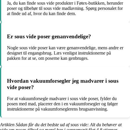
Ja, du kan finde sous vide produkter i Føtex-butikken, herunder
poser og tilbehør til sous vide madlavning. Spørg personalet for
at finde ud af, hvor du kan finde dem.
Er sous vide poser genanvendelige?
Nogle sous vide poser kan være genanvendelige, mens andre er
designet til engangsbrug. Læs venligst instruktionerne på
pakken for at se, om poserne kan genbruges.
Hvordan vakuumforsegler jeg madvarer i sous
vide poser?
For at vakuumforsegle madvarer i sous vide poser, fylder du
posen med mad, placerer den i en vakuumforsegler og følger
instruktionerne på vakuumforseglerens brugsanvisning.
Artiklen Sådan får du det bedste ud af sous vide: Alt du behøver at
vide om poser, tilbud og mere! har i gennemsnit fået
4.8
stjerner