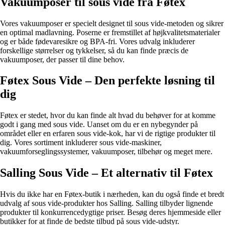
Vakuumposer til sous vide fra Føtex
Vores vakuumposer er specielt designet til sous vide-metoden og sikrer
en optimal madlavning. Poserne er fremstillet af højkvalitetsmaterialer
og er både fødevaresikre og BPA-fri. Vores udvalg inkluderer
forskellige størrelser og tykkelser, så du kan finde præcis de
vakuumposer, der passer til dine behov.
Føtex Sous Vide – Den perfekte løsning til
dig
Føtex er stedet, hvor du kan finde alt hvad du behøver for at komme
godt i gang med sous vide. Uanset om du er en nybegynder på
området eller en erfaren sous vide-kok, har vi de rigtige produkter til
dig. Vores sortiment inkluderer sous vide-maskiner,
vakuumforseglingssystemer, vakuumposer, tilbehør og meget mere.
Salling Sous Vide – Et alternativ til Føtex
Hvis du ikke har en Føtex-butik i nærheden, kan du også finde et bredt
udvalg af sous vide-produkter hos Salling. Salling tilbyder lignende
produkter til konkurrencedygtige priser. Besøg deres hjemmeside eller
butikker for at finde de bedste tilbud på sous vide-udstyr.