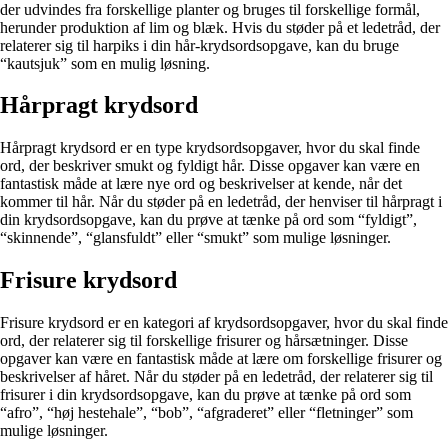
der udvindes fra forskellige planter og bruges til forskellige formål,
herunder produktion af lim og blæk. Hvis du støder på et ledetråd, der
relaterer sig til harpiks i din hår-krydsordsopgave, kan du bruge
“kautsjuk” som en mulig løsning.
Hårpragt krydsord
Hårpragt krydsord er en type krydsordsopgaver, hvor du skal finde
ord, der beskriver smukt og fyldigt hår. Disse opgaver kan være en
fantastisk måde at lære nye ord og beskrivelser at kende, når det
kommer til hår. Når du støder på en ledetråd, der henviser til hårpragt i
din krydsordsopgave, kan du prøve at tænke på ord som “fyldigt”,
“skinnende”, “glansfuldt” eller “smukt” som mulige løsninger.
Frisure krydsord
Frisure krydsord er en kategori af krydsordsopgaver, hvor du skal finde
ord, der relaterer sig til forskellige frisurer og hårsætninger. Disse
opgaver kan være en fantastisk måde at lære om forskellige frisurer og
beskrivelser af håret. Når du støder på en ledetråd, der relaterer sig til
frisurer i din krydsordsopgave, kan du prøve at tænke på ord som
“afro”, “høj hestehale”, “bob”, “afgraderet” eller “fletninger” som
mulige løsninger.