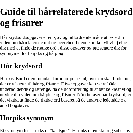
Guide til hårrelaterede krydsord
og frisurer
Hår-krydsordsopgaver er en sjov og udfordrende måde at teste din
viden om hårrelaterede ord og begreber. I denne artikel vil vi hjælpe
dig med at finde de rigtige ord i disse opgaver og præsentere dig for
synonymet for harpiks og hårpragt.
Hår krydsord
Hår krydsord er en populær form for puslespil, hvor du skal finde ord,
der er relateret til hår og frisurer. Disse opgaver kan være både
underholdende og lærerige, da de udfordrer dig til at tænke kreativt og
udvide din viden om hårpleje og frisurer. Når du løser hår krydsord, er
det vigtigt at finde de rigtige ord baseret på de angivne ledetråde og
antal bogstaver.
Harpiks synonym
Et synonym for harpiks er “kautsjuk”. Harpiks er en klæbrig substans,