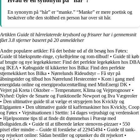
Hvad er en synonym på “hår”?
En synonym på “hår” er “manke.” “Manke” er mere poetisk og
beskriver ofte den stolthed en person har over sit hår.
Artiklen Guide til hårrelaterede krydsord og frisurer har i gennemsnit
fået
3.8
stjerner baseret på
20
anmeldelser
Andre populære artikler:
Få det bedste ud af dit besøg hos Føtex:
Guide til blæksprutte-ringe, cykelhjelme og rom-tilbud!
•
Guide til køb
af brugte og nye legekøkkener: Find det perfekte legekøkken hos DBA
og IKEA
•
Købsguide til kikkerter hos Bilka: Find den perfekte
stjernekikkert hos Bilka
•
Nørrelunds Rideudstyr – Få styr på
åbningstider og tilbud hos Nørrelund Hestecenter
•
Kom i gang med
energidata online og energiproducenttælling med MinEnergi DK
•
Vejret på Kreta i Oktober – Temperaturer, Klima og Vejrprognoser
•
Nyhed: Oplev de Smarte og Funktionelle Newport og Ilva Vægreoler
•
Den ultimative guide til at vælge et strygejern hos Kvickly og
Elgiganten
•
Den ultimative guide til kaffemaskiner hos Kvickly, Coop
og Føtex
•
Vejrsituationen i Stettin: 14 dages vejrudsigt og verdenskort
•
Hjælpsomme tips til at finde dit drømmehus i Præstø med
Boligsiden.dk
•
Guide til at tilberede lækre stenovns-pizzaer
•
550
pixel eller mindre – Guide til forståelse af 22945494
•
Guide til tank-
op rejsekort online: Sådan bestiller og optanker du dit rejsekort
•