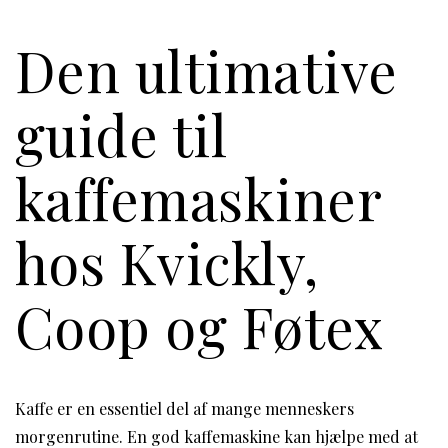
Den ultimative
guide til
kaffemaskiner
hos Kvickly,
Coop og Føtex
Kaffe er en essentiel del af mange menneskers
morgenrutine. En god kaffemaskine kan hjælpe med at