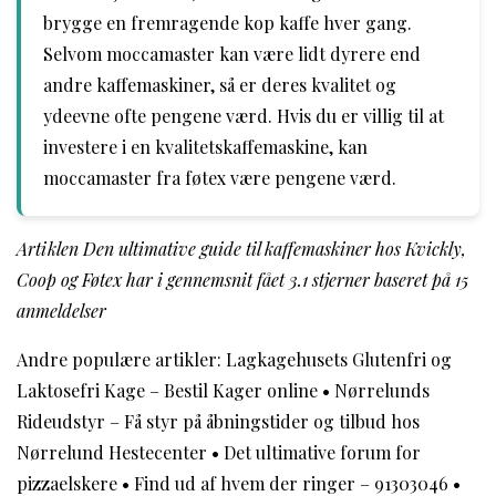
brygge en fremragende kop kaffe hver gang.
Selvom moccamaster kan være lidt dyrere end
andre kaffemaskiner, så er deres kvalitet og
ydeevne ofte pengene værd. Hvis du er villig til at
investere i en kvalitetskaffemaskine, kan
moccamaster fra føtex være pengene værd.
Artiklen Den ultimative guide til kaffemaskiner hos Kvickly,
Coop og Føtex har i gennemsnit fået
3.1
stjerner baseret på
15
anmeldelser
Andre populære artikler:
Lagkagehusets Glutenfri og
Laktosefri Kage – Bestil Kager online
•
Nørrelunds
Rideudstyr – Få styr på åbningstider og tilbud hos
Nørrelund Hestecenter
•
Det ultimative forum for
pizzaelskere
•
Find ud af hvem der ringer – 91303046
•