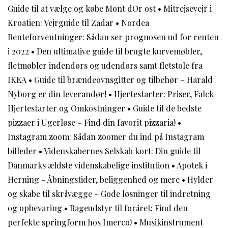
Guide til at vælge og købe Mont dOr ost
•
Mitrejsevejr i
Kroatien: Vejrguide til Zadar
•
Nordea
Renteforventninger: Sådan ser prognosen ud for renten
i 2022
•
Den ultimative guide til brugte kurvemøbler,
fletmøbler indendørs og udendørs samt fletstole fra
IKEA
•
Guide til brændeovnsgitter og tilbehør – Harald
Nyborg er din leverandør!
•
Hjertestarter: Priser, Falck
Hjertestarter og Omkostninger
•
Guide til de bedste
pizzaer i Ugerløse – Find din favorit pizzaria!
•
Instagram zoom: Sådan zoomer du ind på Instagram
billeder
•
Videnskabernes Selskab kort: Din guide til
Danmarks ældste videnskabelige institution
•
Apotek i
Herning – Åbningstider, beliggenhed og mere
•
Hylder
og skabe til skråvægge – Gode løsninger til indretning
og opbevaring
•
Bageudstyr til foråret: Find den
perfekte springform hos Imerco!
•
Musikinstrument