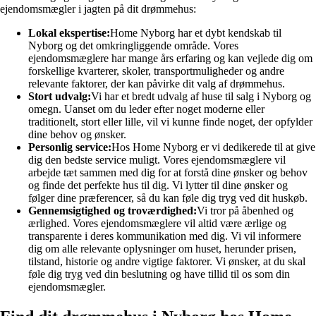
ejendomsmægler i jagten på dit drømmehus:
Lokal ekspertise:
Home Nyborg har et dybt kendskab til
Nyborg og det omkringliggende område. Vores
ejendomsmæglere har mange års erfaring og kan vejlede dig om
forskellige kvarterer, skoler, transportmuligheder og andre
relevante faktorer, der kan påvirke dit valg af drømmehus.
Stort udvalg:
Vi har et bredt udvalg af huse til salg i Nyborg og
omegn. Uanset om du leder efter noget moderne eller
traditionelt, stort eller lille, vil vi kunne finde noget, der opfylder
dine behov og ønsker.
Personlig service:
Hos Home Nyborg er vi dedikerede til at give
dig den bedste service muligt. Vores ejendomsmæglere vil
arbejde tæt sammen med dig for at forstå dine ønsker og behov
og finde det perfekte hus til dig. Vi lytter til dine ønsker og
følger dine præferencer, så du kan føle dig tryg ved dit huskøb.
Gennemsigtighed og troværdighed:
Vi tror på åbenhed og
ærlighed. Vores ejendomsmæglere vil altid være ærlige og
transparente i deres kommunikation med dig. Vi vil informere
dig om alle relevante oplysninger om huset, herunder prisen,
tilstand, historie og andre vigtige faktorer. Vi ønsker, at du skal
føle dig tryg ved din beslutning og have tillid til os som din
ejendomsmægler.