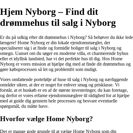
Hjem Nyborg – Find dit
drømmehus til salg i Nyborg
Er du på udkig efter dit drømmehus i Nyborg? Så behøver du ikke lede
længere! Home Nyborg er din lokale ejendomsmægler, der
specialiserer sig i at finde og formidle boliger til salg i Nyborg og
omegn. Uanset om du søger en moderne villa, et charmerende byhus
eller et idyllisk landsted, har vi det perfekte hus til dig. Hos Home
Nyborg er vores mission at hjælpe dig med at finde dit drømmehus og
gøre købsprocessen så let og problemfri som muligt.
Vores omfattende portefølje af huse til salg i Nyborg og nærliggende
områder sikrer, at der er noget for enhver smag og prisklasse. Vi
forstår, at et huskøb er en af de største investeringer, du kan foretage,
og derfor er vores erfarne ejendomsmæglere til rådighed for at hjælpe
med at guide dig gennem hele processen og besvare eventuelle
spørgsmål, du måtte have.
Hvorfor vælge Home Nyborg?
Der er mange gode grunde til at vælge Home Nyborg som din