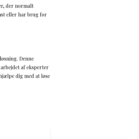
er, der normalt
st eller har brug for
dløsning. Denne
arbejdet af eksperter
hjælpe dig med at løse