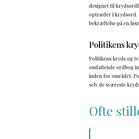
designet til krydsord
optræder i krydsord. 
bekræftelse på en løs
Politikens kr
Politikens kryds og t
omfattende ordbog ind
inden for området. Po
selv de sværeste kryd
Ofte sti