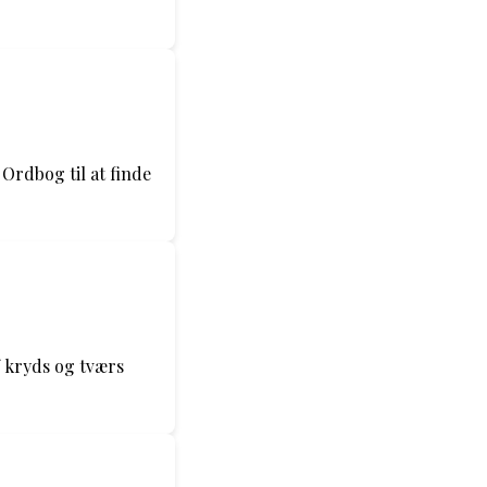
Ordbog til at finde
f kryds og tværs