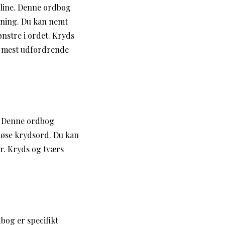
nline. Denne ordbog
øsning. Du kan nemt
ønstre i ordet. Kryds
de mest udfordrende
t. Denne ordbog
løse krydsord. Du kan
er. Kryds og tværs
bog er specifikt