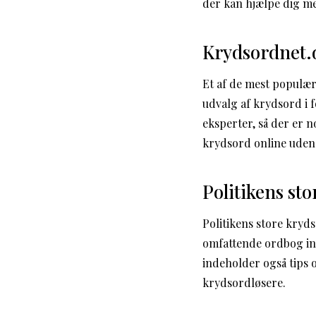
der kan hjælpe dig me
Krydsordnet.
Et af de mest populær
udvalg af krydsord i 
eksperter, så der er 
krydsord online uden 
Politikens st
Politikens store kryd
omfattende ordbog ind
indeholder også tips o
krydsordløsere.