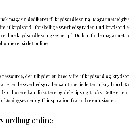
ansk magasin dedikeret til krydsordløsning. Magasinet udgiv
fte af krydsord i forskellige sværhedsgrader. Bud krydsord e
re dine krydsordløsningsevner på. Du kan finde magasinet i d
abonnere på det online.
e ressource, der tilbyder en bred vifte af krydsord og kryds
varierende sværhedsgrader samt specielle tema-krydsord. Kr
dsordløsere kan diskutere og dele tips og tricks. Dette er en 
dløsningsevner og få inspiration fra andre entusiaster.
s ordbog online