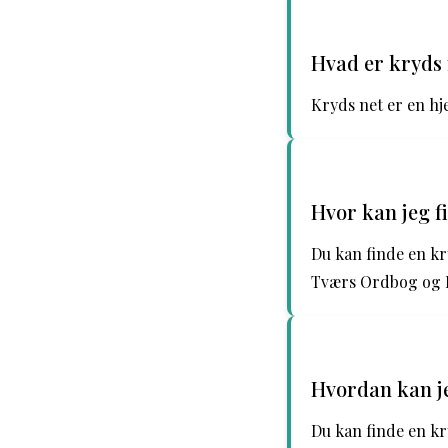
Hvad er kryds 
Kryds net er en h
Hvor kan jeg f
Du kan finde en k
Tværs Ordbog og 
Hvordan kan je
Du kan finde en kr