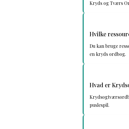
Kryds og Tværs O
Hvilke ressour
Du kan bruge ress
en kryds ordbog.
Hvad er Kryds
Krydsogtværsordbog
puslespil.