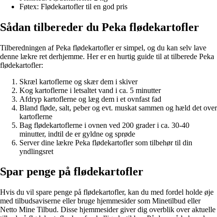
Føtex: Flødekartofler til en god pris
Sådan tilbereder du Peka flødekartofler
Tilberedningen af Peka flødekartofler er simpel, og du kan selv lave
denne lækre ret derhjemme. Her er en hurtig guide til at tilberede Peka
flødekartofler:
Skræl kartoflerne og skær dem i skiver
Kog kartoflerne i letsaltet vand i ca. 5 minutter
Afdryp kartoflerne og læg dem i et ovnfast fad
Bland fløde, salt, peber og evt. muskat sammen og hæld det over
kartoflerne
Bag flødekartoflerne i ovnen ved 200 grader i ca. 30-40
minutter, indtil de er gyldne og sprøde
Server dine lækre Peka flødekartofler som tilbehør til din
yndlingsret
Spar penge på flødekartofler
Hvis du vil spare penge på flødekartofler, kan du med fordel holde øje
med tilbudsaviserne eller bruge hjemmesider som Minetilbud eller
Netto Mine Tilbud. Disse hjemmesider giver dig overblik over aktuelle