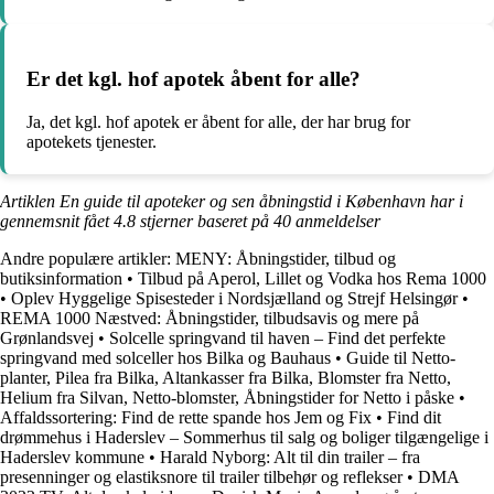
Er det kgl. hof apotek åbent for alle?
Ja, det kgl. hof apotek er åbent for alle, der har brug for
apotekets tjenester.
Artiklen En guide til apoteker og sen åbningstid i København har i
gennemsnit fået
4.8
stjerner baseret på
40
anmeldelser
Andre populære artikler:
MENY: Åbningstider, tilbud og
butiksinformation
•
Tilbud på Aperol, Lillet og Vodka hos Rema 1000
•
Oplev Hyggelige Spisesteder i Nordsjælland og Strejf Helsingør
•
REMA 1000 Næstved: Åbningstider, tilbudsavis og mere på
Grønlandsvej
•
Solcelle springvand til haven – Find det perfekte
springvand med solceller hos Bilka og Bauhaus
•
Guide til Netto-
planter, Pilea fra Bilka, Altankasser fra Bilka, Blomster fra Netto,
Helium fra Silvan, Netto-blomster, Åbningstider for Netto i påske
•
Affaldssortering: Find de rette spande hos Jem og Fix
•
Find dit
drømmehus i Haderslev – Sommerhus til salg og boliger tilgængelige i
Haderslev kommune
•
Harald Nyborg: Alt til din trailer – fra
presenninger og elastiksnore til trailer tilbehør og reflekser
•
DMA