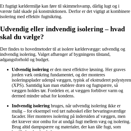
Et fugtigt kældermiljø kan føre til skimmelsvamp, dårlig lugt og i
værste fald skade på konstruktionen. Derfor er det vigtigt at kombinere
isolering med effektiv fugtsikring.
Udvendig eller indvendig isolering – hvad
skal du vælge?
Der findes to hovedmetoder til at isolere kældervægge: udvendig og
indvendig isolering. Valget afhænger af bygningens tilstand,
adgangsforhold og budget.
Udvendig isolering
er den mest effektive løsning. Her graves
jorden væk omkring fundamentet, og der monteres
isoleringsplader udenpå væggen, typisk af ekstruderet polystyren
(XPS). Samtidig kan man etablere dræn og fugtspærre, så
væggen holdes tør. Fordelen er, at væggen forbliver varm og
dermed mindre udsat for kondens.
Indvendig isolering
bruges, når udvendig isolering ikke er
mulig – for eksempel ved tæt naboskel eller bevaringsværdige
facader. Her monteres isolering på indersiden af væggen, men
det kræver stor omhu for at undgå fugt mellem væg og isolering.
Brug altid dampspærre og materialer, der kan tåle fugt, som