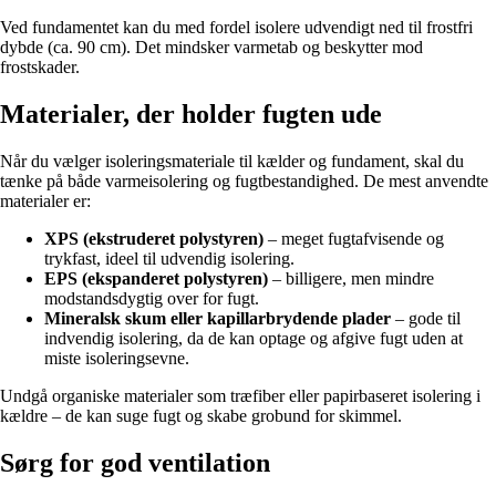
Ved fundamentet kan du med fordel isolere udvendigt ned til frostfri
dybde (ca. 90 cm). Det mindsker varmetab og beskytter mod
frostskader.
Materialer, der holder fugten ude
Når du vælger isoleringsmateriale til kælder og fundament, skal du
tænke på både varmeisolering og fugtbestandighed. De mest anvendte
materialer er:
XPS (ekstruderet polystyren)
– meget fugtafvisende og
trykfast, ideel til udvendig isolering.
EPS (ekspanderet polystyren)
– billigere, men mindre
modstandsdygtig over for fugt.
Mineralsk skum eller kapillarbrydende plader
– gode til
indvendig isolering, da de kan optage og afgive fugt uden at
miste isoleringsevne.
Undgå organiske materialer som træfiber eller papirbaseret isolering i
kældre – de kan suge fugt og skabe grobund for skimmel.
Sørg for god ventilation