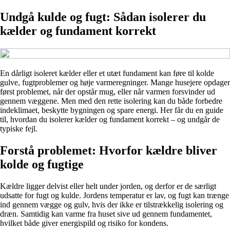
Undgå kulde og fugt: Sådan isolerer du
kælder og fundament korrekt
En dårligt isoleret kælder eller et utæt fundament kan føre til kolde
gulve, fugtproblemer og høje varmeregninger. Mange husejere opdager
først problemet, når der opstår mug, eller når varmen forsvinder ud
gennem væggene. Men med den rette isolering kan du både forbedre
indeklimaet, beskytte bygningen og spare energi. Her får du en guide
til, hvordan du isolerer kælder og fundament korrekt – og undgår de
typiske fejl.
Forstå problemet: Hvorfor kældre bliver
kolde og fugtige
Kældre ligger delvist eller helt under jorden, og derfor er de særligt
udsatte for fugt og kulde. Jordens temperatur er lav, og fugt kan trænge
ind gennem vægge og gulv, hvis der ikke er tilstrækkelig isolering og
dræn. Samtidig kan varme fra huset sive ud gennem fundamentet,
hvilket både giver energispild og risiko for kondens.