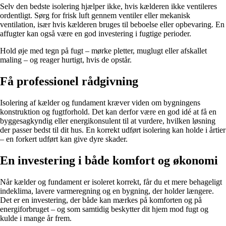
Selv den bedste isolering hjælper ikke, hvis kælderen ikke ventileres
ordentligt. Sørg for frisk luft gennem ventiler eller mekanisk
ventilation, især hvis kælderen bruges til beboelse eller opbevaring. En
affugter kan også være en god investering i fugtige perioder.
Hold øje med tegn på fugt – mørke pletter, muglugt eller afskallet
maling – og reager hurtigt, hvis de opstår.
Få professionel rådgivning
Isolering af kælder og fundament kræver viden om bygningens
konstruktion og fugtforhold. Det kan derfor være en god idé at få en
byggesagkyndig eller energikonsulent til at vurdere, hvilken løsning
der passer bedst til dit hus. En korrekt udført isolering kan holde i årtier
– en forkert udført kan give dyre skader.
En investering i både komfort og økonomi
Når kælder og fundament er isoleret korrekt, får du et mere behageligt
indeklima, lavere varmeregning og en bygning, der holder længere.
Det er en investering, der både kan mærkes på komforten og på
energiforbruget – og som samtidig beskytter dit hjem mod fugt og
kulde i mange år frem.