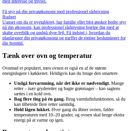
med interesse og trivsel.
Få styr på din privatøkonomi med professionel rådgivning
Budget
Uanset om du er nyetableret, har familie eller blot ønsker bedre styr
på din økonomi, kan professionel rådgivning hjælpe dig med at
skabe overblik og undgå dyre fejl. Få indsigt i, hvordan du
planlægger din privatøkonomi og træffer de rigtige beslutninger for
din fremtid.
Tænk over ovn og temperatur
Ovnmad er populært, men ovnen er også en af de største
energislugere i køkkenet. Heldigvis kan du bruge den smartere.
Undgå forvarmning, når det ikke er nødvendigt.
Mange
retter – især gryderetter og bagte grøntsager – kan sagtens
sættes i en kold ovn.
Bag flere ting på én gang.
Brug varmluftsfunktionen, så du
kan tilberede flere retter samtidig.
Hold lågen lukket.
Hver gang du åbner ovnen, falder
temperaturen med 10–20 grader, og ovnen skal bruge ekstra
energi på at varme op igen.