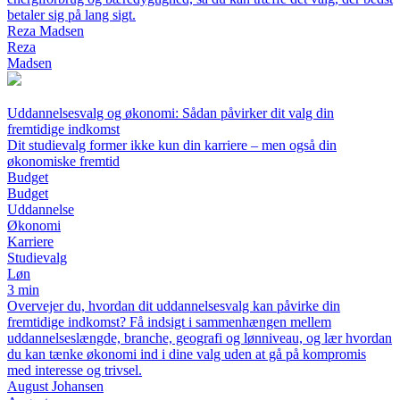
betaler sig på lang sigt.
Reza Madsen
Reza
Madsen
Uddannelsesvalg og økonomi: Sådan påvirker dit valg din
fremtidige indkomst
Dit studievalg former ikke kun din karriere – men også din
økonomiske fremtid
Budget
Budget
Uddannelse
Økonomi
Karriere
Studievalg
Løn
3 min
Overvejer du, hvordan dit uddannelsesvalg kan påvirke din
fremtidige indkomst? Få indsigt i sammenhængen mellem
uddannelseslængde, branche, geografi og lønniveau, og lær hvordan
du kan tænke økonomi ind i dine valg uden at gå på kompromis
med interesse og trivsel.
August Johansen