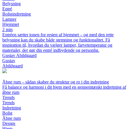
Belysning
Entré
Boligindretning
Lamper
Hjemmet
2 min
Entréen sætter tonen for resten af hjemmet – og med den rette
belysning kan du skabe både stemning og funktionalitet. Få
inspiration til, hvordan du vælger lamper, farvetemperatur og
materialer, der gør din entré indbydende og personlig.
Gustav Abildgaard
Gustav
Abildgaard
Åbne rum – sådan skaber du struktur og ro i din indretning
Få balance og harmoni i dit hjem med en gennemtænkt indretning af
åbne rum
Trends
Trends
Indretning
Bolig
Åbne rum
Design
Hjem