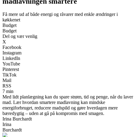
madlavningen smartere
Få mere ud af både energi og råvarer med enkle ændringer i
køkkenet
Budget
Budget
Del og vær venlig
X
Facebook
Instagram
LinkedIn
YouTube
Pinterest
TikTok
Mail
RSS
7 min
Med lidt planlægning kan du spare strøm, tid og penge, når du laver
mad. Lær hvordan smartere madlavning kan mindske
energiforbruget, reducere madspild og gøre hverdagen mere
bæredygtig – uden at gå på kompromis med smagen.
Irina Burchardt
Irina
Burchardt