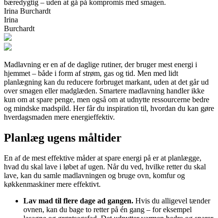
bæredygtig – uden at gå på kompromis med smagen.
Irina Burchardt
Irina
Burchardt
Madlavning er en af de daglige rutiner, der bruger mest energi i
hjemmet – både i form af strøm, gas og tid. Men med lidt
planlægning kan du reducere forbruget markant, uden at det går ud
over smagen eller madglæden. Smartere madlavning handler ikke
kun om at spare penge, men også om at udnytte ressourcerne bedre
og mindske madspild. Her får du inspiration til, hvordan du kan gøre
hverdagsmaden mere energieffektiv.
Planlæg ugens måltider
En af de mest effektive måder at spare energi på er at planlægge,
hvad du skal lave i løbet af ugen. Når du ved, hvilke retter du skal
lave, kan du samle madlavningen og bruge ovn, komfur og
køkkenmaskiner mere effektivt.
Lav mad til flere dage ad gangen.
Hvis du alligevel tænder
ovnen, kan du bage to retter på én gang – for eksempel