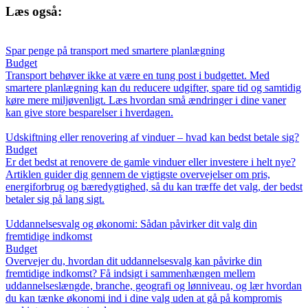
Læs også:
Spar penge på transport med smartere planlægning
Budget
Transport behøver ikke at være en tung post i budgettet. Med
smartere planlægning kan du reducere udgifter, spare tid og samtidig
køre mere miljøvenligt. Læs hvordan små ændringer i dine vaner
kan give store besparelser i hverdagen.
Udskiftning eller renovering af vinduer – hvad kan bedst betale sig?
Budget
Er det bedst at renovere de gamle vinduer eller investere i helt nye?
Artiklen guider dig gennem de vigtigste overvejelser om pris,
energiforbrug og bæredygtighed, så du kan træffe det valg, der bedst
betaler sig på lang sigt.
Uddannelsesvalg og økonomi: Sådan påvirker dit valg din
fremtidige indkomst
Budget
Overvejer du, hvordan dit uddannelsesvalg kan påvirke din
fremtidige indkomst? Få indsigt i sammenhængen mellem
uddannelseslængde, branche, geografi og lønniveau, og lær hvordan
du kan tænke økonomi ind i dine valg uden at gå på kompromis