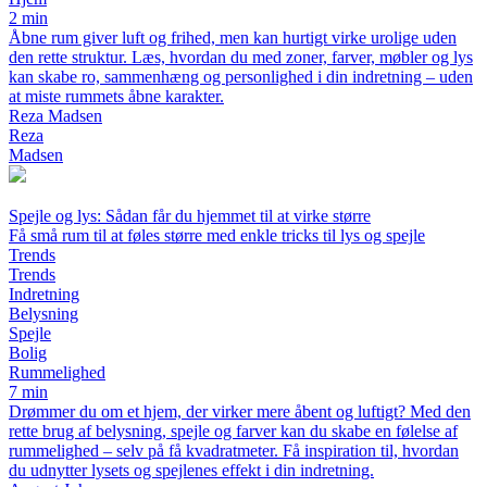
2 min
Åbne rum giver luft og frihed, men kan hurtigt virke urolige uden
den rette struktur. Læs, hvordan du med zoner, farver, møbler og lys
kan skabe ro, sammenhæng og personlighed i din indretning – uden
at miste rummets åbne karakter.
Reza Madsen
Reza
Madsen
Spejle og lys: Sådan får du hjemmet til at virke større
Få små rum til at føles større med enkle tricks til lys og spejle
Trends
Trends
Indretning
Belysning
Spejle
Bolig
Rummelighed
7 min
Drømmer du om et hjem, der virker mere åbent og luftigt? Med den
rette brug af belysning, spejle og farver kan du skabe en følelse af
rummelighed – selv på få kvadratmeter. Få inspiration til, hvordan
du udnytter lysets og spejlenes effekt i din indretning.