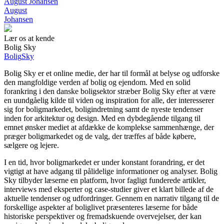
August Johansen
August
Johansen
Lær os at kende
Bolig Sky
Bolig
Sky
Bolig Sky er et online medie, der har til formål at belyse og udforske
den mangfoldige verden af bolig og ejendom. Med en solid
forankring i den danske boligsektor stræber Bolig Sky efter at være
en uundgåelig kilde til viden og inspiration for alle, der interesserer
sig for boligmarkedet, boligindretning samt de nyeste tendenser
inden for arkitektur og design. Med en dybdegående tilgang til
emnet ønsker mediet at afdække de komplekse sammenhænge, der
præger boligmarkedet og de valg, der træffes af både købere,
sælgere og lejere.
I en tid, hvor boligmarkedet er under konstant forandring, er det
vigtigt at have adgang til pålidelige informationer og analyser. Bolig
Sky tilbyder læserne en platform, hvor fagligt funderede artikler,
interviews med eksperter og case-studier giver et klart billede af de
aktuelle tendenser og udfordringer. Gennem en narrativ tilgang til de
forskellige aspekter af boliglivet præsenteres læserne for både
historiske perspektiver og fremadskuende overvejelser, der kan