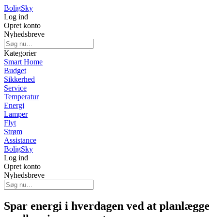
Bolig
Sky
Log ind
Opret konto
Nyhedsbreve
Kategorier
Smart Home
Budget
Sikkerhed
Service
Temperatur
Energi
Lamper
Flyt
Strøm
Assistance
Bolig
Sky
Log ind
Opret konto
Nyhedsbreve
Spar energi i hverdagen ved at planlægge