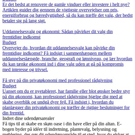
Er det bedst at renovere de gamle vinduer eller investere i helt nye?
Artiklen guider dig gennem de vigtigste overvejelser om pris,
energiforbrug og bæredygtighed, så du kan træffe det valg, der bedst
betaler sig på lang sigt.
Uddannelsesvalg og økonomi: Sådan påvirker dit valg din
fremtidige indkomst
Budget
Overvejer du, hvordan dit uddannelsesvalg kan påvirke din
fremtidige indkomst? Få indsigt i sammenhængen mellem
uddannelseslængde, branche, geografi og lønniveau, og lær hvordan
du kan tænke økonomi ind i dine valg uden at gå på kompromis
med interesse og trivsel.
Få styr på din privatøkonomi med professionel rådgivning
Budget
Uanset om du er nyetableret, har familie eller blot ønsker bedre styr
på din økonomi, kan professionel rådgivning hjælpe dig med at
skabe overblik og undgå dyre fejl. Få indsigt i, hvordan du
planlægger din privatøkonomi og træffer de rigtige beslutninger for
din fremtid.
Indret dine udendørsarealer
Få tips til at skabe en skøn oase i din have eller på din altan. E-
bogen byder på idéer til indretning, plantevalg, belysning og
møblering, der gør dit udendørsområde til et sted, hvor du elsker at