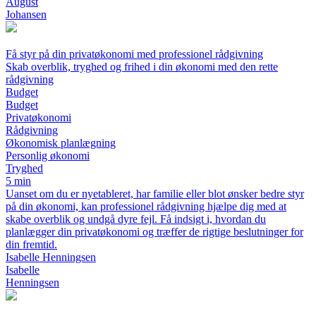
August
Johansen
Få styr på din privatøkonomi med professionel rådgivning
Skab overblik, tryghed og frihed i din økonomi med den rette
rådgivning
Budget
Budget
Privatøkonomi
Rådgivning
Økonomisk planlægning
Personlig økonomi
Tryghed
5 min
Uanset om du er nyetableret, har familie eller blot ønsker bedre styr
på din økonomi, kan professionel rådgivning hjælpe dig med at
skabe overblik og undgå dyre fejl. Få indsigt i, hvordan du
planlægger din privatøkonomi og træffer de rigtige beslutninger for
din fremtid.
Isabelle Henningsen
Isabelle
Henningsen