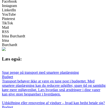
Facebook
Instagram
LinkedIn
YouTube
Pinterest
TikTok
Mail
RSS
Irina Burchardt
Irina
Burchardt
Læs også:
Spar penge på transport med smartere planlægning
Budget
Transport behøver ikke at være en tung post i budgettet. Med
smartere planlægning kan du reducere udgifter, spare tid og samtidig
køre mere miljøvenligt. Læs hvordan små ændringer i dine vaner
kan give store besparelser i hverdagen.
Udskiftning eller renovering af vinduer – hvad kan bedst betale sig?
Budget