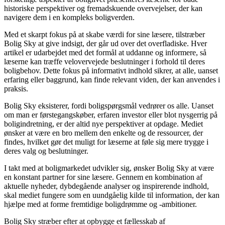
historiske perspektiver og fremadskuende overvejelser, der kan
navigere dem i en kompleks boligverden.
Med et skarpt fokus på at skabe værdi for sine læsere, tilstræber
Bolig Sky at give indsigt, der går ud over det overfladiske. Hver
artikel er udarbejdet med det formål at uddanne og informere, så
læserne kan træffe velovervejede beslutninger i forhold til deres
boligbehov. Dette fokus på informativt indhold sikrer, at alle, uanset
erfaring eller baggrund, kan finde relevant viden, der kan anvendes i
praksis.
Bolig Sky eksisterer, fordi boligspørgsmål vedrører os alle. Uanset
om man er førstegangskøber, erfaren investor eller blot nysgerrig på
boligindretning, er der altid nye perspektiver at opdage. Mediet
ønsker at være en bro mellem den enkelte og de ressourcer, der
findes, hvilket gør det muligt for læserne at føle sig mere trygge i
deres valg og beslutninger.
I takt med at boligmarkedet udvikler sig, ønsker Bolig Sky at være
en konstant partner for sine læsere. Gennem en kombination af
aktuelle nyheder, dybdegående analyser og inspirerende indhold,
skal mediet fungere som en uundgåelig kilde til information, der kan
hjælpe med at forme fremtidige boligdrømme og -ambitioner.
Bolig Sky stræber efter at opbygge et fællesskab af