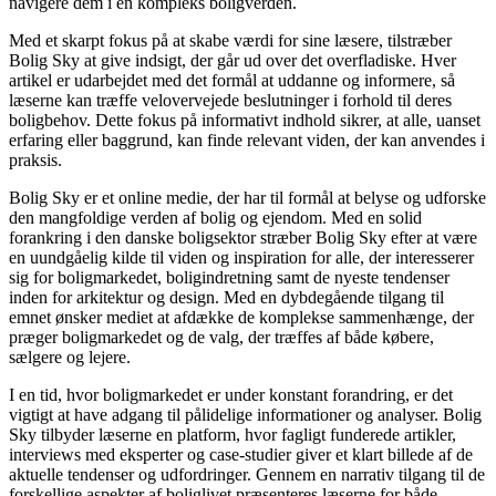
navigere dem i en kompleks boligverden.
Med et skarpt fokus på at skabe værdi for sine læsere, tilstræber
Bolig Sky at give indsigt, der går ud over det overfladiske. Hver
artikel er udarbejdet med det formål at uddanne og informere, så
læserne kan træffe velovervejede beslutninger i forhold til deres
boligbehov. Dette fokus på informativt indhold sikrer, at alle, uanset
erfaring eller baggrund, kan finde relevant viden, der kan anvendes i
praksis.
Bolig Sky er et online medie, der har til formål at belyse og udforske
den mangfoldige verden af bolig og ejendom. Med en solid
forankring i den danske boligsektor stræber Bolig Sky efter at være
en uundgåelig kilde til viden og inspiration for alle, der interesserer
sig for boligmarkedet, boligindretning samt de nyeste tendenser
inden for arkitektur og design. Med en dybdegående tilgang til
emnet ønsker mediet at afdække de komplekse sammenhænge, der
præger boligmarkedet og de valg, der træffes af både købere,
sælgere og lejere.
I en tid, hvor boligmarkedet er under konstant forandring, er det
vigtigt at have adgang til pålidelige informationer og analyser. Bolig
Sky tilbyder læserne en platform, hvor fagligt funderede artikler,
interviews med eksperter og case-studier giver et klart billede af de
aktuelle tendenser og udfordringer. Gennem en narrativ tilgang til de
forskellige aspekter af boliglivet præsenteres læserne for både