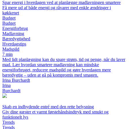
Spar energi i hverdagen ved at planlægge madlavningen smartere
Få mere ud af både energi og råvarer med enkle ændringer i
køkkenet
Budget
Budget
Energiforbrug
Madlavning
Bæredygtighed
Hverdagstips
Madspild
7 min
Med lidt planlægning kan du spare strøm, tid og penge, når du laver
mad. Lær hvordan smartere madlavning kan mindske
energiforbruget, reducere madspild og gøre hverdagen mere
bæredygtig – uden at gå på kompromis med smagen.
Irina Burchardt
Irina
Burchardt
Skab en indbydende entré med den rette belysning
Giv dine gæster et varmt førstehåndsindtryk med smukt og
funktionelt lys
Trends
Trends