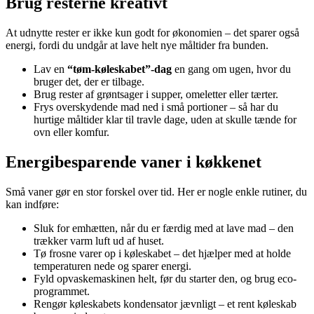
Brug resterne kreativt
At udnytte rester er ikke kun godt for økonomien – det sparer også
energi, fordi du undgår at lave helt nye måltider fra bunden.
Lav en
“tøm-køleskabet”-dag
en gang om ugen, hvor du
bruger det, der er tilbage.
Brug rester af grøntsager i supper, omeletter eller tærter.
Frys overskydende mad ned i små portioner – så har du
hurtige måltider klar til travle dage, uden at skulle tænde for
ovn eller komfur.
Energibesparende vaner i køkkenet
Små vaner gør en stor forskel over tid. Her er nogle enkle rutiner, du
kan indføre:
Sluk for emhætten, når du er færdig med at lave mad – den
trækker varm luft ud af huset.
Tø frosne varer op i køleskabet – det hjælper med at holde
temperaturen nede og sparer energi.
Fyld opvaskemaskinen helt, før du starter den, og brug eco-
programmet.
Rengør køleskabets kondensator jævnligt – et rent køleskab