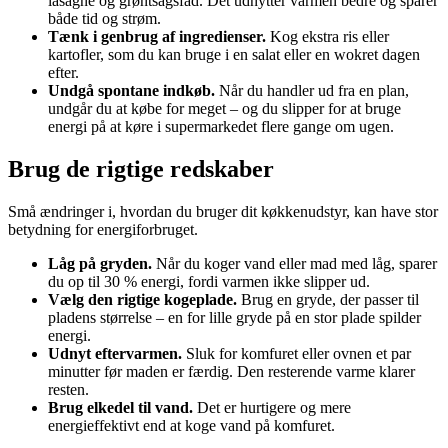
lasagne og grøntsagsfad. Det udnytter varmen bedre og sparer
både tid og strøm.
Tænk i genbrug af ingredienser.
Kog ekstra ris eller
kartofler, som du kan bruge i en salat eller en wokret dagen
efter.
Undgå spontane indkøb.
Når du handler ud fra en plan,
undgår du at købe for meget – og du slipper for at bruge
energi på at køre i supermarkedet flere gange om ugen.
Brug de rigtige redskaber
Små ændringer i, hvordan du bruger dit køkkenudstyr, kan have stor
betydning for energiforbruget.
Låg på gryden.
Når du koger vand eller mad med låg, sparer
du op til 30 % energi, fordi varmen ikke slipper ud.
Vælg den rigtige kogeplade.
Brug en gryde, der passer til
pladens størrelse – en for lille gryde på en stor plade spilder
energi.
Udnyt eftervarmen.
Sluk for komfuret eller ovnen et par
minutter før maden er færdig. Den resterende varme klarer
resten.
Brug elkedel til vand.
Det er hurtigere og mere
energieffektivt end at koge vand på komfuret.