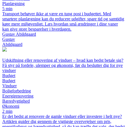
Planlægning
5 min
Transport behøver ikke at være en tung post i budgettet. Med
smartere planlægning kan du reducere udgifter, spare tid og samtidig
køre mere miljøvenligt. Læs hvordan små ændringer i dine vaner
kan give store besparelser i hverdagen.
Gustav Abildgaard
Gustav
Abildgaard
Udskiftning eller renovering af vinduer – hvad kan bedst betale sig?
Få styr på fordele, ulemper og økonomi, før du beslutter dig for nye
vinduer
Budget
Budget
Vinduer
Boligforbedring
Energirenovering
Bæredygtighed
Økonomi
2 min
Er det bedst at renovere de gamle vinduer eller investere i helt nye?
Artiklen guider dig gennem de vigtigste overvejelser om pris,
energiforbrug og bæredygtighed, så du kan træffe det valg, der bedst