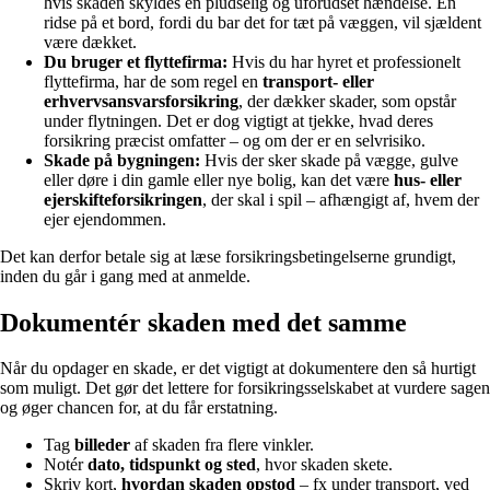
hvis skaden skyldes en pludselig og uforudset hændelse. En
ridse på et bord, fordi du bar det for tæt på væggen, vil sjældent
være dækket.
Du bruger et flyttefirma:
Hvis du har hyret et professionelt
flyttefirma, har de som regel en
transport- eller
erhvervsansvarsforsikring
, der dækker skader, som opstår
under flytningen. Det er dog vigtigt at tjekke, hvad deres
forsikring præcist omfatter – og om der er en selvrisiko.
Skade på bygningen:
Hvis der sker skade på vægge, gulve
eller døre i din gamle eller nye bolig, kan det være
hus- eller
ejerskifteforsikringen
, der skal i spil – afhængigt af, hvem der
ejer ejendommen.
Det kan derfor betale sig at læse forsikringsbetingelserne grundigt,
inden du går i gang med at anmelde.
Dokumentér skaden med det samme
Når du opdager en skade, er det vigtigt at dokumentere den så hurtigt
som muligt. Det gør det lettere for forsikringsselskabet at vurdere sagen
og øger chancen for, at du får erstatning.
Tag
billeder
af skaden fra flere vinkler.
Notér
dato, tidspunkt og sted
, hvor skaden skete.
Skriv kort,
hvordan skaden opstod
– fx under transport, ved