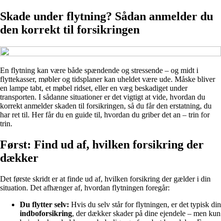
Skade under flytning? Sådan anmelder du
den korrekt til forsikringen
En flytning kan være både spændende og stressende – og midt i
flyttekasser, møbler og tidsplaner kan uheldet være ude. Måske bliver
en lampe tabt, et møbel ridset, eller en væg beskadiget under
transporten. I sådanne situationer er det vigtigt at vide, hvordan du
korrekt anmelder skaden til forsikringen, så du får den erstatning, du
har ret til. Her får du en guide til, hvordan du griber det an – trin for
trin.
Først: Find ud af, hvilken forsikring der
dækker
Det første skridt er at finde ud af, hvilken forsikring der gælder i din
situation. Det afhænger af, hvordan flytningen foregår:
Du flytter selv:
Hvis du selv står for flytningen, er det typisk din
indboforsikring
, der dækker skader på dine ejendele – men kun