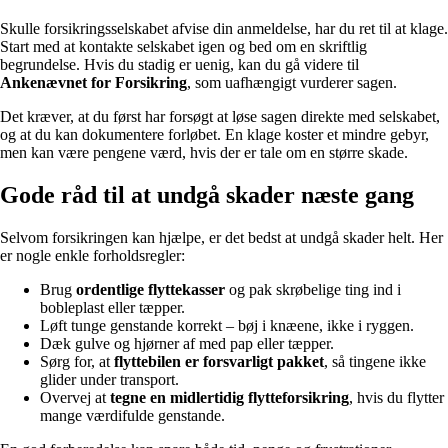
Skulle forsikringsselskabet afvise din anmeldelse, har du ret til at klage.
Start med at kontakte selskabet igen og bed om en skriftlig
begrundelse. Hvis du stadig er uenig, kan du gå videre til
Ankenævnet for Forsikring
, som uafhængigt vurderer sagen.
Det kræver, at du først har forsøgt at løse sagen direkte med selskabet,
og at du kan dokumentere forløbet. En klage koster et mindre gebyr,
men kan være pengene værd, hvis der er tale om en større skade.
Gode råd til at undgå skader næste gang
Selvom forsikringen kan hjælpe, er det bedst at undgå skader helt. Her
er nogle enkle forholdsregler:
Brug
ordentlige flyttekasser
og pak skrøbelige ting ind i
bobleplast eller tæpper.
Løft tunge genstande korrekt – bøj i knæene, ikke i ryggen.
Dæk gulve og hjørner af med pap eller tæpper.
Sørg for, at
flyttebilen er forsvarligt pakket
, så tingene ikke
glider under transport.
Overvej at
tegne en midlertidig flytteforsikring
, hvis du flytter
mange værdifulde genstande.