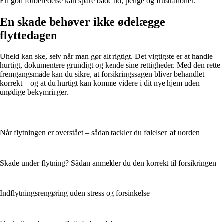
En god forberedelse kan spare både tid, penge og frustrationer.
En skade behøver ikke ødelægge
flyttedagen
Uheld kan ske, selv når man gør alt rigtigt. Det vigtigste er at handle
hurtigt, dokumentere grundigt og kende sine rettigheder. Med den rette
fremgangsmåde kan du sikre, at forsikringssagen bliver behandlet
korrekt – og at du hurtigt kan komme videre i dit nye hjem uden
unødige bekymringer.
Når flytningen er overstået – sådan tackler du følelsen af uorden
Skade under flytning? Sådan anmelder du den korrekt til forsikringen
Indflytningsrengøring uden stress og forsinkelse