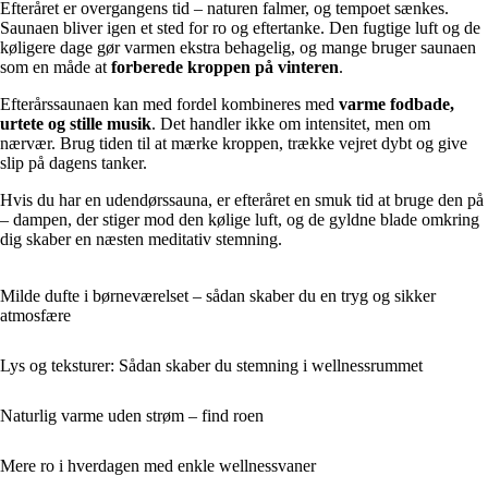
Efteråret er overgangens tid – naturen falmer, og tempoet sænkes.
Saunaen bliver igen et sted for ro og eftertanke. Den fugtige luft og de
køligere dage gør varmen ekstra behagelig, og mange bruger saunaen
som en måde at
forberede kroppen på vinteren
.
Efterårssaunaen kan med fordel kombineres med
varme fodbade,
urtete og stille musik
. Det handler ikke om intensitet, men om
nærvær. Brug tiden til at mærke kroppen, trække vejret dybt og give
slip på dagens tanker.
Hvis du har en udendørssauna, er efteråret en smuk tid at bruge den på
– dampen, der stiger mod den kølige luft, og de gyldne blade omkring
dig skaber en næsten meditativ stemning.
Milde dufte i børneværelset – sådan skaber du en tryg og sikker
atmosfære
Lys og teksturer: Sådan skaber du stemning i wellnessrummet
Naturlig varme uden strøm – find roen
Mere ro i hverdagen med enkle wellnessvaner