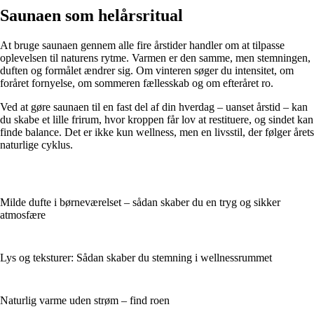
Saunaen som helårsritual
At bruge saunaen gennem alle fire årstider handler om at tilpasse
oplevelsen til naturens rytme. Varmen er den samme, men stemningen,
duften og formålet ændrer sig. Om vinteren søger du intensitet, om
foråret fornyelse, om sommeren fællesskab og om efteråret ro.
Ved at gøre saunaen til en fast del af din hverdag – uanset årstid – kan
du skabe et lille frirum, hvor kroppen får lov at restituere, og sindet kan
finde balance. Det er ikke kun wellness, men en livsstil, der følger årets
naturlige cyklus.
Milde dufte i børneværelset – sådan skaber du en tryg og sikker
atmosfære
Lys og teksturer: Sådan skaber du stemning i wellnessrummet
Naturlig varme uden strøm – find roen