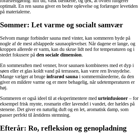
forårsrengøring: luft ud, vask bænkene, og tjek, at ovnen fungerer
optimalt. En ren sauna giver en bedre oplevelse og forlænger levetiden
på materialerne.
Sommer: Let varme og socialt samvær
Selvom mange forbinder sauna med vinter, kan sommeren byde på
nogle af de mest afslappede saunaoplevelser. Når dagene er lange, og
kroppen allerede er varm, kan du skrue lidt ned for temperaturen og i
stedet fokusere på
den sociale dimension
.
En sommeraften med venner, hvor saunaen kombineres med et dyp i
søen eller et glas koldt vand på terrassen, kan være ren livsnydelse.
Mange vælger at bruge
infrarød sauna
i sommermånederne, da den
giver en mildere varme og er mere behagelig, når udetemperaturen er
høj.
Sommeren er også ideel til at eksperimentere med
urteinfusioner
– for
eksempel frisk mynte, rosmarin eller lavendel i vandet, der hældes på
stenene. Det giver en naturlig duft og en let, aromatisk damp, som
passer perfekt til årstidens stemning.
Efterår: Ro, refleksion og genopladning