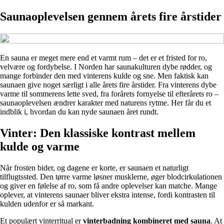
Saunaoplevelsen gennem årets fire årstider
En sauna er meget mere end et varmt rum – det er et fristed for ro,
velvære og fordybelse. I Norden har saunakulturen dybe rødder, og
mange forbinder den med vinterens kulde og sne. Men faktisk kan
saunaen give noget særligt i alle årets fire årstider. Fra vinterens dybe
varme til sommerens lette sved, fra forårets fornyelse til efterårets ro –
saunaoplevelsen ændrer karakter med naturens rytme. Her får du et
indblik i, hvordan du kan nyde saunaen året rundt.
Vinter: Den klassiske kontrast mellem
kulde og varme
Når frosten bider, og dagene er korte, er saunaen et naturligt
tilflugtssted. Den tørre varme løsner musklerne, øger blodcirkulationen
og giver en følelse af ro, som få andre oplevelser kan matche. Mange
oplever, at vinterens saunaer bliver ekstra intense, fordi kontrasten til
kulden udenfor er så markant.
Et populært vinterritual er
vinterbadning kombineret med sauna
. At