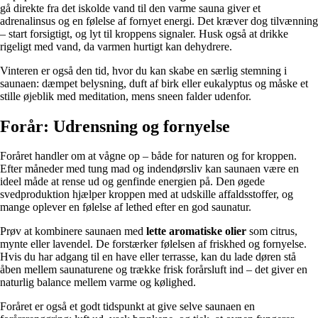
gå direkte fra det iskolde vand til den varme sauna giver et
adrenalinsus og en følelse af fornyet energi. Det kræver dog tilvænning
– start forsigtigt, og lyt til kroppens signaler. Husk også at drikke
rigeligt med vand, da varmen hurtigt kan dehydrere.
Vinteren er også den tid, hvor du kan skabe en særlig stemning i
saunaen: dæmpet belysning, duft af birk eller eukalyptus og måske et
stille øjeblik med meditation, mens sneen falder udenfor.
Forår: Udrensning og fornyelse
Foråret handler om at vågne op – både for naturen og for kroppen.
Efter måneder med tung mad og indendørsliv kan saunaen være en
ideel måde at rense ud og genfinde energien på. Den øgede
svedproduktion hjælper kroppen med at udskille affaldsstoffer, og
mange oplever en følelse af lethed efter en god saunatur.
Prøv at kombinere saunaen med
lette aromatiske olier
som citrus,
mynte eller lavendel. De forstærker følelsen af friskhed og fornyelse.
Hvis du har adgang til en have eller terrasse, kan du lade døren stå
åben mellem saunaturene og trække frisk forårsluft ind – det giver en
naturlig balance mellem varme og kølighed.
Foråret er også et godt tidspunkt at give selve saunaen en