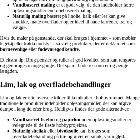
Vandbaseret maling
er et godt valg, da den indeholder færre
opløsningsmidler end oliebaseret maling.
Naturlig maling
baseret på linolie, kalk eller ler kan give
smukke, matte overflader og er ideel til både lærreder, træ og
vægge.
Hvis du maler på genstande, der skal bruges i hjemmet – som møbler,
legetøj eller køkkenudstyr – så vælg produkter, der er deklareret som
børnevenlige
eller
fødevaregodkendte
.
Et ekstra tip: Brug pensler og ruller af god kvalitet, som kan rengøres
og genbruges mange gange. Det sparer både ressourcer og penge i
længden.
Lim, lak og overfladebehandlinger
Lim og lak er ofte oversete kilder til kemikalier i hobbyrummet. Mange
traditionelle produkter indeholder opløsningsmidler, der kan afgive
dampe i lang tid efter brug. Heldigvis findes der gode alternativer:
Vandbaseret trælim
og
papirlim
uden opløsningsmidler er
velegnede til de fleste hobbyprojekter.
Naturlig shellak
eller
bivoksolie
kan bruges som
overfladebehandling på træ og giver en smuk, varm glød.