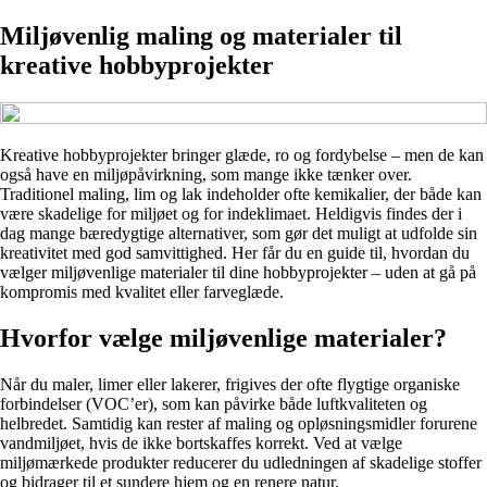
Miljøvenlig maling og materialer til
kreative hobbyprojekter
Kreative hobbyprojekter bringer glæde, ro og fordybelse – men de kan
også have en miljøpåvirkning, som mange ikke tænker over.
Traditionel maling, lim og lak indeholder ofte kemikalier, der både kan
være skadelige for miljøet og for indeklimaet. Heldigvis findes der i
dag mange bæredygtige alternativer, som gør det muligt at udfolde sin
kreativitet med god samvittighed. Her får du en guide til, hvordan du
vælger miljøvenlige materialer til dine hobbyprojekter – uden at gå på
kompromis med kvalitet eller farveglæde.
Hvorfor vælge miljøvenlige materialer?
Når du maler, limer eller lakerer, frigives der ofte flygtige organiske
forbindelser (VOC’er), som kan påvirke både luftkvaliteten og
helbredet. Samtidig kan rester af maling og opløsningsmidler forurene
vandmiljøet, hvis de ikke bortskaffes korrekt. Ved at vælge
miljømærkede produkter reducerer du udledningen af skadelige stoffer
og bidrager til et sundere hjem og en renere natur.