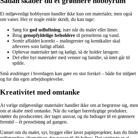
Sådan skaber du et grønnere hobbyrum
Et miljøvenligt hobbyrum handler ikke kun om materialer, men også
om vaner. Her er nogle enkle skridt, du kan tage:
Sørg for
god udluftning
, især når du maler eller limer.
Brug
genopfyldelige beholdere
til penselrens og vand.
Sortér affaldet korrekt – malingrester og kemikalier skal
afleveres som farligt affald.
Opbevar materialer tørt og køligt, så de holder længere.
Del eller byt materialer med venner og familie, så intet går til
spilde.
Små ændringer i hverdagen kan gøre en stor forskel – både for miljøet
og for din egen arbejdsoplevelse.
Kreativitet med omtanke
At vælge miljøvenlige materialer handler ikke om at begrænse sig, men
om at skabe med omtanke. Når du vælger bæredygtige produkter,
støtter du producenter, der tager ansvar, og du bidrager til en grønnere
fremtid – ét penselstrøg ad gangen.
Uanset om du maler, syr, bygger eller laver papirprojekter, kan du finde
miljøvenlige alternativer, der passer til dit behov. Det vigtigste er at