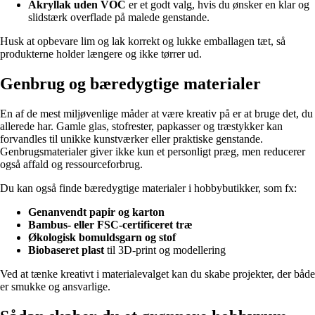
Akryllak uden VOC
er et godt valg, hvis du ønsker en klar og
slidstærk overflade på malede genstande.
Husk at opbevare lim og lak korrekt og lukke emballagen tæt, så
produkterne holder længere og ikke tørrer ud.
Genbrug og bæredygtige materialer
En af de mest miljøvenlige måder at være kreativ på er at bruge det, du
allerede har. Gamle glas, stofrester, papkasser og træstykker kan
forvandles til unikke kunstværker eller praktiske genstande.
Genbrugsmaterialer giver ikke kun et personligt præg, men reducerer
også affald og ressourceforbrug.
Du kan også finde bæredygtige materialer i hobbybutikker, som fx:
Genanvendt papir og karton
Bambus- eller FSC-certificeret træ
Økologisk bomuldsgarn og stof
Biobaseret plast
til 3D-print og modellering
Ved at tænke kreativt i materialevalget kan du skabe projekter, der både
er smukke og ansvarlige.