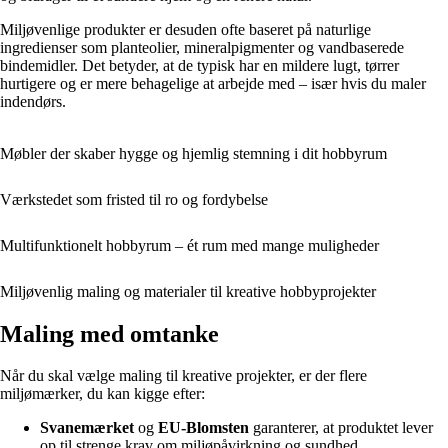
Miljøvenlige produkter er desuden ofte baseret på naturlige
ingredienser som planteolier, mineralpigmenter og vandbaserede
bindemidler. Det betyder, at de typisk har en mildere lugt, tørrer
hurtigere og er mere behagelige at arbejde med – især hvis du maler
indendørs.
Møbler der skaber hygge og hjemlig stemning i dit hobbyrum
Værkstedet som fristed til ro og fordybelse
Multifunktionelt hobbyrum – ét rum med mange muligheder
Miljøvenlig maling og materialer til kreative hobbyprojekter
Maling med omtanke
Når du skal vælge maling til kreative projekter, er der flere
miljømærker, du kan kigge efter:
Svanemærket
og
EU-Blomsten
garanterer, at produktet lever
op til strenge krav om miljøpåvirkning og sundhed.