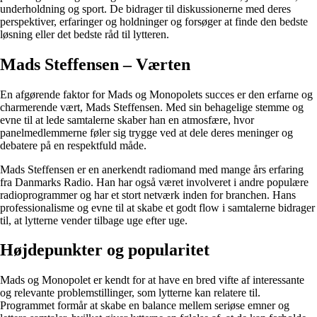
underholdning og sport. De bidrager til diskussionerne med deres
perspektiver, erfaringer og holdninger og forsøger at finde den bedste
løsning eller det bedste råd til lytteren.
Mads Steffensen – Værten
En afgørende faktor for Mads og Monopolets succes er den erfarne og
charmerende vært, Mads Steffensen. Med sin behagelige stemme og
evne til at lede samtalerne skaber han en atmosfære, hvor
panelmedlemmerne føler sig trygge ved at dele deres meninger og
debatere på en respektfuld måde.
Mads Steffensen er en anerkendt radiomand med mange års erfaring
fra Danmarks Radio. Han har også været involveret i andre populære
radioprogrammer og har et stort netværk inden for branchen. Hans
professionalisme og evne til at skabe et godt flow i samtalerne bidrager
til, at lytterne vender tilbage uge efter uge.
Højdepunkter og popularitet
Mads og Monopolet er kendt for at have en bred vifte af interessante
og relevante problemstillinger, som lytterne kan relatere til.
Programmet formår at skabe en balance mellem seriøse emner og