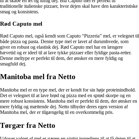
til at skabe en let og luftig dej. Blå Caputo mel er perfekt til
traditionelle italienske pizzaer, hvor dejen skal have den karakteristiske
smag og konsistens.
Rød Caputo mel
Rød Caputo mel, også kendt som Caputo “Pizzeria” mel, er velegnet til
både pizza og pasta. Denne type mel er lavet af durumhvede, som
giver en robust og elastisk dej. Rød Caputo mel har en længere
hævetid og er ideel til at lave tykke pizzaer eller fyldige pasta-retter.
Denne meltype er perfekt til dem, der ønsker en mere fyldig og
smagfuld dej.
Manitoba mel fra Netto
Manitoba mel er en type mel, der er kendt for sin høje proteinindhold.
Det er velegnet til at lave brød og pizza med en sprød skorpe og en
mere robust konsistens. Manitoba mel er perfekt til dem, der ønsker en
mere fyldig og mættende dej. Netto tilbyder deres egen version af
Manitoba mel, der er tilgængelig til en overkommelig pris.
Tørgær fra Netto
Udover valget af mel er gæren en vigtig ingrediens til at få dejen til at