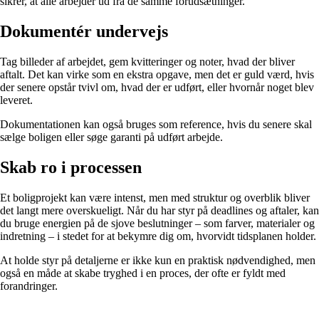
sikrer, at alle arbejder ud fra de samme forudsætninger.
Dokumentér undervejs
Tag billeder af arbejdet, gem kvitteringer og noter, hvad der bliver
aftalt. Det kan virke som en ekstra opgave, men det er guld værd, hvis
der senere opstår tvivl om, hvad der er udført, eller hvornår noget blev
leveret.
Dokumentationen kan også bruges som reference, hvis du senere skal
sælge boligen eller søge garanti på udført arbejde.
Skab ro i processen
Et boligprojekt kan være intenst, men med struktur og overblik bliver
det langt mere overskueligt. Når du har styr på deadlines og aftaler, kan
du bruge energien på de sjove beslutninger – som farver, materialer og
indretning – i stedet for at bekymre dig om, hvorvidt tidsplanen holder.
At holde styr på detaljerne er ikke kun en praktisk nødvendighed, men
også en måde at skabe tryghed i en proces, der ofte er fyldt med
forandringer.