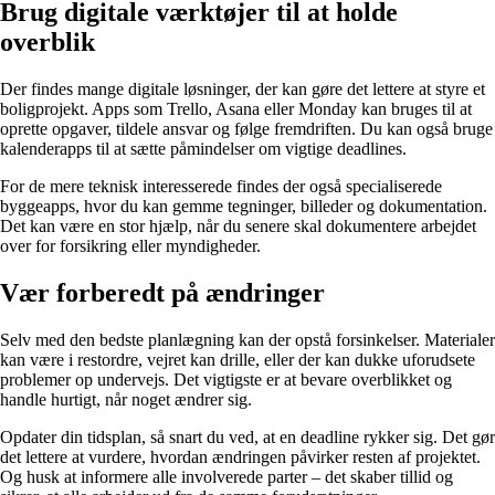
Brug digitale værktøjer til at holde
overblik
Der findes mange digitale løsninger, der kan gøre det lettere at styre et
boligprojekt. Apps som Trello, Asana eller Monday kan bruges til at
oprette opgaver, tildele ansvar og følge fremdriften. Du kan også bruge
kalenderapps til at sætte påmindelser om vigtige deadlines.
For de mere teknisk interesserede findes der også specialiserede
byggeapps, hvor du kan gemme tegninger, billeder og dokumentation.
Det kan være en stor hjælp, når du senere skal dokumentere arbejdet
over for forsikring eller myndigheder.
Vær forberedt på ændringer
Selv med den bedste planlægning kan der opstå forsinkelser. Materialer
kan være i restordre, vejret kan drille, eller der kan dukke uforudsete
problemer op undervejs. Det vigtigste er at bevare overblikket og
handle hurtigt, når noget ændrer sig.
Opdater din tidsplan, så snart du ved, at en deadline rykker sig. Det gør
det lettere at vurdere, hvordan ændringen påvirker resten af projektet.
Og husk at informere alle involverede parter – det skaber tillid og