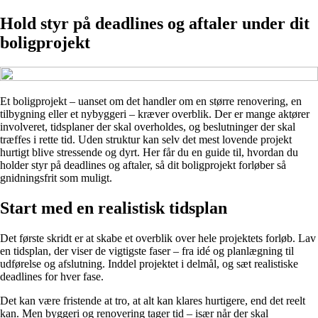
Hold styr på deadlines og aftaler under dit
boligprojekt
Et boligprojekt – uanset om det handler om en større renovering, en
tilbygning eller et nybyggeri – kræver overblik. Der er mange aktører
involveret, tidsplaner der skal overholdes, og beslutninger der skal
træffes i rette tid. Uden struktur kan selv det mest lovende projekt
hurtigt blive stressende og dyrt. Her får du en guide til, hvordan du
holder styr på deadlines og aftaler, så dit boligprojekt forløber så
gnidningsfrit som muligt.
Start med en realistisk tidsplan
Det første skridt er at skabe et overblik over hele projektets forløb. Lav
en tidsplan, der viser de vigtigste faser – fra idé og planlægning til
udførelse og afslutning. Inddel projektet i delmål, og sæt realistiske
deadlines for hver fase.
Det kan være fristende at tro, at alt kan klares hurtigere, end det reelt
kan. Men byggeri og renovering tager tid – især når der skal