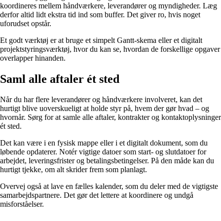
koordineres mellem håndværkere, leverandører og myndigheder. Læg
derfor altid lidt ekstra tid ind som buffer. Det giver ro, hvis noget
uforudset opstår.
Et godt værktøj er at bruge et simpelt Gantt-skema eller et digitalt
projektstyringsværktøj, hvor du kan se, hvordan de forskellige opgaver
overlapper hinanden.
Saml alle aftaler ét sted
Når du har flere leverandører og håndværkere involveret, kan det
hurtigt blive uoverskueligt at holde styr på, hvem der gør hvad – og
hvornår. Sørg for at samle alle aftaler, kontrakter og kontaktoplysninger
ét sted.
Det kan være i en fysisk mappe eller i et digitalt dokument, som du
løbende opdaterer. Notér vigtige datoer som start- og slutdatoer for
arbejdet, leveringsfrister og betalingsbetingelser. På den måde kan du
hurtigt tjekke, om alt skrider frem som planlagt.
Overvej også at lave en fælles kalender, som du deler med de vigtigste
samarbejdspartnere. Det gør det lettere at koordinere og undgå
misforståelser.