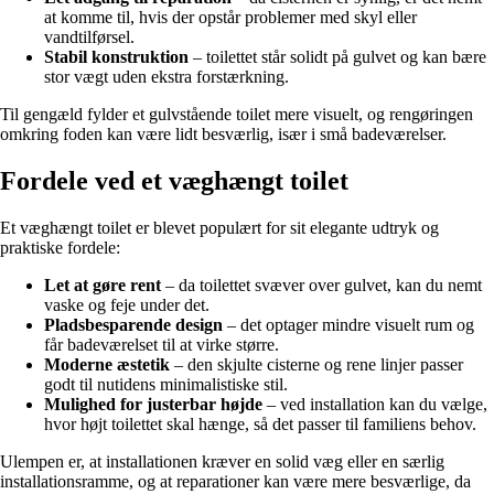
at komme til, hvis der opstår problemer med skyl eller
vandtilførsel.
Stabil konstruktion
– toilettet står solidt på gulvet og kan bære
stor vægt uden ekstra forstærkning.
Til gengæld fylder et gulvstående toilet mere visuelt, og rengøringen
omkring foden kan være lidt besværlig, især i små badeværelser.
Fordele ved et væghængt toilet
Et væghængt toilet er blevet populært for sit elegante udtryk og
praktiske fordele:
Let at gøre rent
– da toilettet svæver over gulvet, kan du nemt
vaske og feje under det.
Pladsbesparende design
– det optager mindre visuelt rum og
får badeværelset til at virke større.
Moderne æstetik
– den skjulte cisterne og rene linjer passer
godt til nutidens minimalistiske stil.
Mulighed for justerbar højde
– ved installation kan du vælge,
hvor højt toilettet skal hænge, så det passer til familiens behov.
Ulempen er, at installationen kræver en solid væg eller en særlig
installationsramme, og at reparationer kan være mere besværlige, da