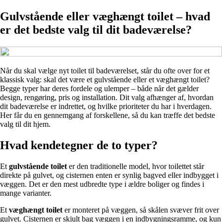
Gulvstående eller væghængt toilet – hvad
er det bedste valg til dit badeværelse?
Når du skal vælge nyt toilet til badeværelset, står du ofte over for et
klassisk valg: skal det være et gulvstående eller et væghængt toilet?
Begge typer har deres fordele og ulemper – både når det gælder
design, rengøring, pris og installation. Dit valg afhænger af, hvordan
dit badeværelse er indrettet, og hvilke prioriteter du har i hverdagen.
Her får du en gennemgang af forskellene, så du kan træffe det bedste
valg til dit hjem.
Hvad kendetegner de to typer?
Et
gulvstående toilet
er den traditionelle model, hvor toilettet står
direkte på gulvet, og cisternen enten er synlig bagved eller indbygget i
væggen. Det er den mest udbredte type i ældre boliger og findes i
mange varianter.
Et
væghængt toilet
er monteret på væggen, så skålen svæver frit over
gulvet. Cisternen er skjult bag væggen i en indbygningsramme, og kun