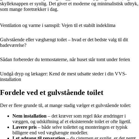
skylleknappen er synlig. Det giver et moderne og minimalistisk udtryk,
som mange foretrækker i dag.
Ventilation og varme i samspil: Vejen til et stabilt indeklima
Gulvstående eller væghængt toilet – hvad er det bedste valg til dit
badeværelse?
Sådan forbereder du termostaterne, når huset står tomt under ferien
Undgå dryp og lækager: Kend de mest udsatte steder i din VVS-
installation
Fordele ved et gulvstående toilet
Der er flere grunde til, at mange stadig vælger et gulvstående toilet:
Nem installation
– det kræver som regel ikke ændringer i
væggen, og udskiftning af et eksisterende toilet er ofte ligetil.
Lavere pris
– både selve toilettet og monteringen er typisk
billigere end ved væghængte modeller.
Let adgang til reparation
– da cisternen er synlig, er det nemt