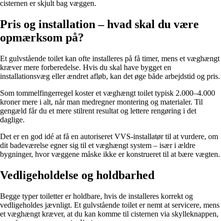
cisternen er skjult bag væggen.
Pris og installation – hvad skal du være
opmærksom på?
Et gulvstående toilet kan ofte installeres på få timer, mens et væghængt
kræver mere forberedelse. Hvis du skal have bygget en
installationsvæg eller ændret afløb, kan det øge både arbejdstid og pris.
Som tommelfingerregel koster et væghængt toilet typisk 2.000–4.000
kroner mere i alt, når man medregner montering og materialer. Til
gengæld får du et mere stilrent resultat og lettere rengøring i det
daglige.
Det er en god idé at få en autoriseret VVS-installatør til at vurdere, om
dit badeværelse egner sig til et væghængt system – især i ældre
bygninger, hvor væggene måske ikke er konstrueret til at bære vægten.
Vedligeholdelse og holdbarhed
Begge typer toiletter er holdbare, hvis de installeres korrekt og
vedligeholdes jævnligt. Et gulvstående toilet er nemt at servicere, mens
et væghængt kræver, at du kan komme til cisternen via skylleknappen,