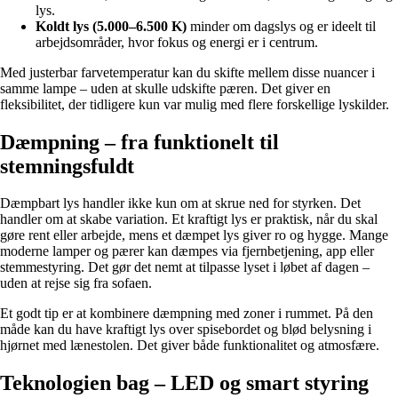
lys.
Koldt lys (5.000–6.500 K)
minder om dagslys og er ideelt til
arbejdsområder, hvor fokus og energi er i centrum.
Med justerbar farvetemperatur kan du skifte mellem disse nuancer i
samme lampe – uden at skulle udskifte pæren. Det giver en
fleksibilitet, der tidligere kun var mulig med flere forskellige lyskilder.
Dæmpning – fra funktionelt til
stemningsfuldt
Dæmpbart lys handler ikke kun om at skrue ned for styrken. Det
handler om at skabe variation. Et kraftigt lys er praktisk, når du skal
gøre rent eller arbejde, mens et dæmpet lys giver ro og hygge. Mange
moderne lamper og pærer kan dæmpes via fjernbetjening, app eller
stemmestyring. Det gør det nemt at tilpasse lyset i løbet af dagen –
uden at rejse sig fra sofaen.
Et godt tip er at kombinere dæmpning med zoner i rummet. På den
måde kan du have kraftigt lys over spisebordet og blød belysning i
hjørnet med lænestolen. Det giver både funktionalitet og atmosfære.
Teknologien bag – LED og smart styring