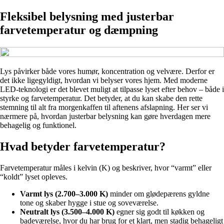
Fleksibel belysning med justerbar
farvetemperatur og dæmpning
Lys påvirker både vores humør, koncentration og velvære. Derfor er
det ikke ligegyldigt, hvordan vi belyser vores hjem. Med moderne
LED-teknologi er det blevet muligt at tilpasse lyset efter behov – både i
styrke og farvetemperatur. Det betyder, at du kan skabe den rette
stemning til alt fra morgenkaffen til aftenens afslapning. Her ser vi
nærmere på, hvordan justerbar belysning kan gøre hverdagen mere
behagelig og funktionel.
Hvad betyder farvetemperatur?
Farvetemperatur måles i kelvin (K) og beskriver, hvor “varmt” eller
“koldt” lyset opleves.
Varmt lys (2.700–3.000 K)
minder om glødepærens gyldne
tone og skaber hygge i stue og soveværelse.
Neutralt lys (3.500–4.000 K)
egner sig godt til køkken og
badeværelse, hvor du har brug for et klart, men stadig behageligt