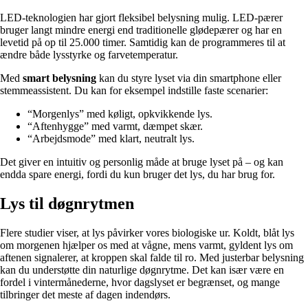
LED-teknologien har gjort fleksibel belysning mulig. LED-pærer
bruger langt mindre energi end traditionelle glødepærer og har en
levetid på op til 25.000 timer. Samtidig kan de programmeres til at
ændre både lysstyrke og farvetemperatur.
Med
smart belysning
kan du styre lyset via din smartphone eller
stemmeassistent. Du kan for eksempel indstille faste scenarier:
“Morgenlys” med køligt, opkvikkende lys.
“Aftenhygge” med varmt, dæmpet skær.
“Arbejdsmode” med klart, neutralt lys.
Det giver en intuitiv og personlig måde at bruge lyset på – og kan
endda spare energi, fordi du kun bruger det lys, du har brug for.
Lys til døgnrytmen
Flere studier viser, at lys påvirker vores biologiske ur. Koldt, blåt lys
om morgenen hjælper os med at vågne, mens varmt, gyldent lys om
aftenen signalerer, at kroppen skal falde til ro. Med justerbar belysning
kan du understøtte din naturlige døgnrytme. Det kan især være en
fordel i vintermånederne, hvor dagslyset er begrænset, og mange
tilbringer det meste af dagen indendørs.