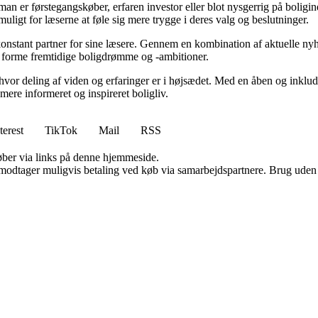
an er førstegangskøber, erfaren investor eller blot nysgerrig på boligin
uligt for læserne at føle sig mere trygge i deres valg og beslutninger.
konstant partner for sine læsere. Gennem en kombination af aktuelle ny
t forme fremtidige boligdrømme og -ambitioner.
hvor deling af viden og erfaringer er i højsædet. Med en åben og inklude
 mere informeret og inspireret boligliv.
terest
TikTok
Mail
RSS
 køber via links på denne hjemmeside.
tager muligvis betaling ved køb via samarbejdspartnere. Brug uden till