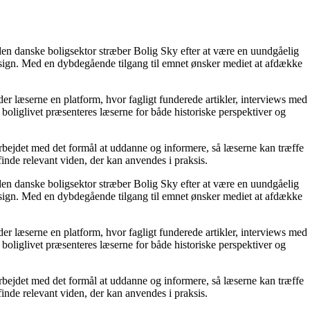
den danske boligsektor stræber Bolig Sky efter at være en uundgåelig
g design. Med en dybdegående tilgang til emnet ønsker mediet at afdække
yder læserne en platform, hvor fagligt funderede artikler, interviews med
f boliglivet præsenteres læserne for både historiske perspektiver og
darbejdet med det formål at uddanne og informere, så læserne kan træffe
 finde relevant viden, der kan anvendes i praksis.
den danske boligsektor stræber Bolig Sky efter at være en uundgåelig
g design. Med en dybdegående tilgang til emnet ønsker mediet at afdække
yder læserne en platform, hvor fagligt funderede artikler, interviews med
f boliglivet præsenteres læserne for både historiske perspektiver og
darbejdet med det formål at uddanne og informere, så læserne kan træffe
 finde relevant viden, der kan anvendes i praksis.