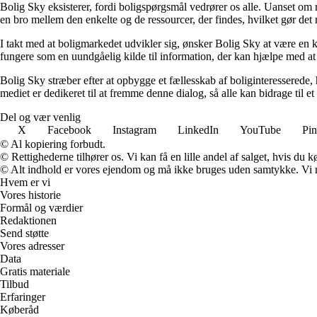
Bolig Sky eksisterer, fordi boligspørgsmål vedrører os alle. Uanset om m
en bro mellem den enkelte og de ressourcer, der findes, hvilket gør det m
I takt med at boligmarkedet udvikler sig, ønsker Bolig Sky at være en 
fungere som en uundgåelig kilde til information, der kan hjælpe med a
Bolig Sky stræber efter at opbygge et fællesskab af boliginteresserede, 
mediet er dedikeret til at fremme denne dialog, så alle kan bidrage til et
Del og vær venlig
X
Facebook
Instagram
LinkedIn
YouTube
Pin
© Al kopiering forbudt.
© Rettighederne tilhører os. Vi kan få en lille andel af salget, hvis du
© Alt indhold er vores ejendom og må ikke bruges uden samtykke. Vi mod
Hvem er vi
Vores historie
Formål og værdier
Redaktionen
Send støtte
Vores adresser
Data
Gratis materiale
Tilbud
Erfaringer
Køberåd