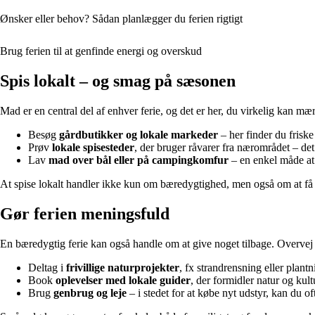
Ønsker eller behov? Sådan planlægger du ferien rigtigt
Brug ferien til at genfinde energi og overskud
Spis lokalt – og smag på sæsonen
Mad er en central del af enhver ferie, og det er her, du virkelig kan m
Besøg
gårdbutikker og lokale markeder
– her finder du friske
Prøv
lokale spisesteder
, der bruger råvarer fra nærområdet – det
Lav
mad over bål eller på campingkomfur
– en enkel måde at
At spise lokalt handler ikke kun om bæredygtighed, men også om at få e
Gør ferien meningsfuld
En bæredygtig ferie kan også handle om at give noget tilbage. Overvej a
Deltag i
frivillige naturprojekter
, fx strandrensning eller plantn
Book
oplevelser med lokale guider
, der formidler natur og kul
Brug
genbrug og leje
– i stedet for at købe nyt udstyr, kan du ofte