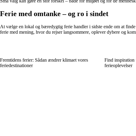
Små valg kan gøre en stor forskel – både for miljøet og for de mennesk
Ferie med omtanke – og ro i sindet
At vælge en lokal og bæredygtig ferie handler i sidste ende om at finde
ferie med mening, hvor du rejser langsommere, oplever dybere og kom
Fremtidens ferier: Sådan ændrer klimaet vores
Find inspiration
feriedestinationer
ferieoplevelser