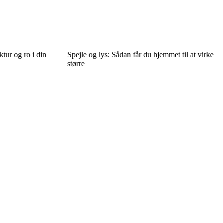
tur og ro i din
Spejle og lys: Sådan får du hjemmet til at virke
større