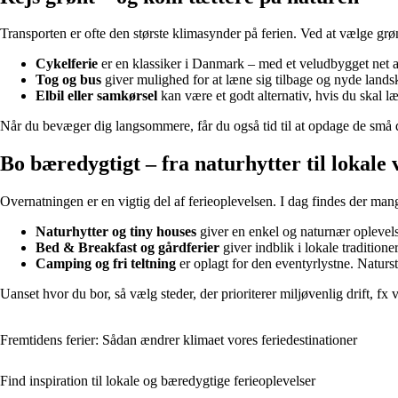
Transporten er ofte den største klimasynder på ferien. Ved at vælge gr
Cykelferie
er en klassiker i Danmark – med et veludbygget net af
Tog og bus
giver mulighed for at læne sig tilbage og nyde landsk
Elbil eller samkørsel
kan være et godt alternativ, hvis du skal l
Når du bevæger dig langsommere, får du også tid til at opdage de små de
Bo bæredygtigt – fra naturhytter til lokale
Overnatningen er en vigtig del af ferieoplevelsen. I dag findes der m
Naturhytter og tiny houses
giver en enkel og naturnær oplevelse
Bed & Breakfast og gårdferier
giver indblik i lokale tradition
Camping og fri teltning
er oplagt for den eventyrlystne. Naturst
Uanset hvor du bor, så vælg steder, der prioriterer miljøvenlig drift, fx 
Fremtidens ferier: Sådan ændrer klimaet vores feriedestinationer
Find inspiration til lokale og bæredygtige ferieoplevelser