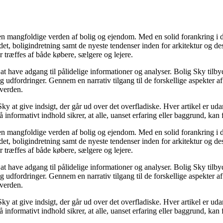
 den mangfoldige verden af bolig og ejendom. Med en solid forankring i 
arkedet, boligindretning samt de nyeste tendenser inden for arkitektur o
ræffes af både købere, sælgere og lejere.
t at have adgang til pålidelige informationer og analyser. Bolig Sky tilb
 og udfordringer. Gennem en narrativ tilgang til de forskellige aspekter a
verden.
Sky at give indsigt, der går ud over det overfladiske. Hver artikel er u
 informativt indhold sikrer, at alle, uanset erfaring eller baggrund, kan
 den mangfoldige verden af bolig og ejendom. Med en solid forankring i 
arkedet, boligindretning samt de nyeste tendenser inden for arkitektur o
ræffes af både købere, sælgere og lejere.
t at have adgang til pålidelige informationer og analyser. Bolig Sky tilb
 og udfordringer. Gennem en narrativ tilgang til de forskellige aspekter a
verden.
Sky at give indsigt, der går ud over det overfladiske. Hver artikel er u
 informativt indhold sikrer, at alle, uanset erfaring eller baggrund, kan