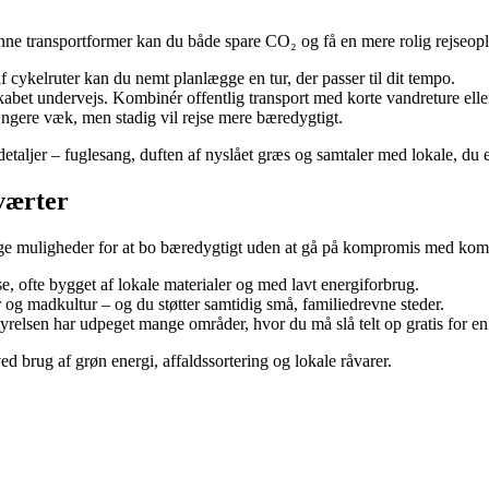
ønne transportformer kan du både spare CO₂ og få en mere rolig rejseopl
 cykelruter kan du nemt planlægge en tur, der passer til dit tempo.
abet undervejs. Kombinér offentlig transport med korte vandreture eller
ængere væk, men stadig vil rejse mere bæredygtigt.
taljer – fuglesang, duften af nyslået græs og samtaler med lokale, du e
 værter
ange muligheder for at bo bæredygtigt uden at gå på kompromis med kom
, ofte bygget af lokale materialer og med lavt energiforbrug.
er og madkultur – og du støtter samtidig små, familiedrevne steder.
yrelsen har udpeget mange områder, hvor du må slå telt op gratis for en
ved brug af grøn energi, affaldssortering og lokale råvarer.