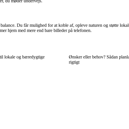
er, du møder undervejs.
 balance. Du får mulighed for at koble af, opleve naturen og støtte loka
mer hjem med mere end bare billeder på telefonen.
 til lokale og bæredygtige
Ønsker eller behov? Sådan planl
rigtigt