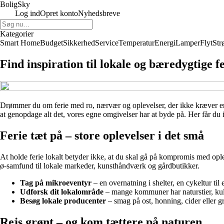
Bolig
Sky
Log ind
Opret konto
Nyhedsbreve
Kategorier
Smart Home
Budget
Sikkerhed
Service
Temperatur
Energi
Lamper
Flyt
Str
Find inspiration til lokale og bæredygtige f
Drømmer du om ferie med ro, nærvær og oplevelser, der ikke kræver en fl
at genopdage alt det, vores egne omgivelser har at byde på. Her får du 
Ferie tæt på – store oplevelser i det små
At holde ferie lokalt betyder ikke, at du skal gå på kompromis med op
ø-samfund til lokale markeder, kunsthåndværk og gårdbutikker.
Tag på mikroeventyr
– en overnatning i shelter, en cykeltur til 
Udforsk dit lokalområde
– mange kommuner har naturstier, kultur
Besøg lokale producenter
– smag på ost, honning, cider eller gr
Rejs grønt – og kom tættere på naturen