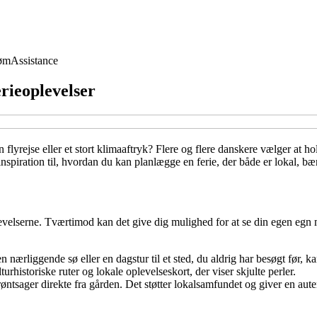
øm
Assistance
erieoplevelser
yrejse eller et stort klimaaftryk? Flere og flere danskere vælger at ho
inspiration til, hvordan du kan planlægge en ferie, der både er lokal, b
levelserne. Tværtimod kan det give dig mulighed for at se din egen eg
en nærliggende sø eller en dagstur til et sted, du aldrig har besøgt før, k
historiske ruter og lokale oplevelseskort, der viser skjulte perler.
øntsager direkte fra gården. Det støtter lokalsamfundet og giver en aute