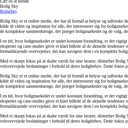
Lær os at kende
Bolig Sky
Bolig
Sky
Bolig Sky er et online medie, der har til formål at belyse og udforske
kilde til viden og inspiration for alle, der interesserer sig for boligm
de komplekse sammenhænge, der præger boligmarkedet og de valg, der t
I en tid, hvor boligmarkedet er under konstant forandring, er det vigtig
eksperter og case-studier giver et klart billede af de aktuelle tendenser
fremadskuende overvejelser, der kan navigere dem i en kompleks bolig
Med et skarpt fokus på at skabe værdi for sine læsere, tilstræber Bolig 
velovervejede beslutninger i forhold til deres boligbehov. Dette fokus på
Bolig Sky er et online medie, der har til formål at belyse og udforske
kilde til viden og inspiration for alle, der interesserer sig for boligm
de komplekse sammenhænge, der præger boligmarkedet og de valg, der t
I en tid, hvor boligmarkedet er under konstant forandring, er det vigtig
eksperter og case-studier giver et klart billede af de aktuelle tendenser
fremadskuende overvejelser, der kan navigere dem i en kompleks bolig
Med et skarpt fokus på at skabe værdi for sine læsere, tilstræber Bolig 
velovervejede beslutninger i forhold til deres boligbehov. Dette fokus på