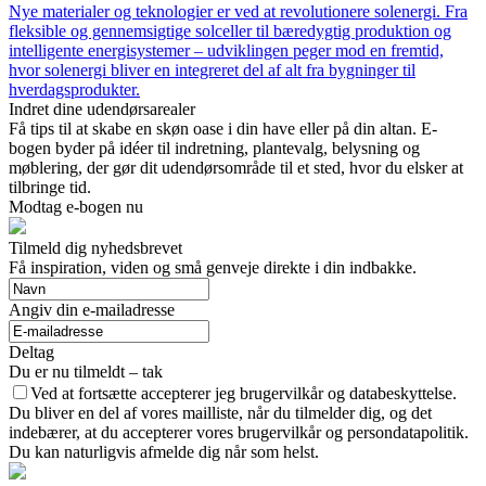
Nye materialer og teknologier er ved at revolutionere solenergi. Fra
fleksible og gennemsigtige solceller til bæredygtig produktion og
intelligente energisystemer – udviklingen peger mod en fremtid,
hvor solenergi bliver en integreret del af alt fra bygninger til
hverdagsprodukter.
Indret dine udendørsarealer
Få tips til at skabe en skøn oase i din have eller på din altan. E-
bogen byder på idéer til indretning, plantevalg, belysning og
møblering, der gør dit udendørsområde til et sted, hvor du elsker at
tilbringe tid.
Modtag e-bogen nu
Tilmeld dig nyhedsbrevet
Få inspiration, viden og små genveje direkte i din indbakke.
Angiv din e-mailadresse
Deltag
Du er nu tilmeldt – tak
Ved at fortsætte accepterer jeg brugervilkår og databeskyttelse.
Du bliver en del af vores mailliste, når du tilmelder dig, og det
indebærer, at du accepterer vores brugervilkår og persondatapolitik.
Du kan naturligvis afmelde dig når som helst.