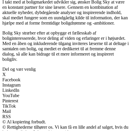
I takt med at boligmarkedet udvikler sig, ønsker Bolig Sky at være
en konstant partner for sine læsere. Gennem en kombination af
aktuelle nyheder, dybdegående analyser og inspirerende indhold,
skal mediet fungere som en uundgåelig kilde til information, der kan
hjælpe med at forme fremtidige boligdrømme og -ambitioner.
Bolig Sky stræber efter at opbygge et fællesskab af
boliginteresserede, hvor deling af viden og erfaringer er i højsædet.
Med en åben og inkluderende tilgang inviteres læserne til at deltage i
samtalen om bolig, og mediet er dedikeret til at fremme denne
dialog, så alle kan bidrage til et mere informeret og inspireret
boligliv.
Del og vær venlig
X
Facebook
Instagram
LinkedIn
YouTube
Pinterest
TikTok
Mail
RSS
© Al kopiering forbudt.
© Rettighederne tilhører os. Vi kan få en lille andel af salget, hvis du