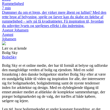
Rummelighed
7 min
Drømmer du om et hjem, der virker mere åbent og luftigt? Med den
rette brug af belysning, spejle og farver kan du skabe en følelse af
rummelighed – selv på få kvadratmeter. Få inspiration til, hvordan
du udnytter lysets og spejlenes effekt i din indretning.
August Johansen
August
Johansen
Lær os at kende
Bolig Sky
Bolig
Sky
Bolig Sky er et online medie, der har til formål at belyse og udforske
den mangfoldige verden af bolig og ejendom. Med en solid
forankring i den danske boligsektor stræber Bolig Sky efter at være
en uundgåelig kilde til viden og inspiration for alle, der interesserer
sig for boligmarkedet, boligindretning samt de nyeste tendenser
inden for arkitektur og design. Med en dybdegående tilgang til
emnet ønsker mediet at afdække de komplekse sammenhænge, der
præger boligmarkedet og de valg, der træffes af både købere,
sælgere og lejere.
I en tid, hvor boligmarkedet er under konstant forandring, er det