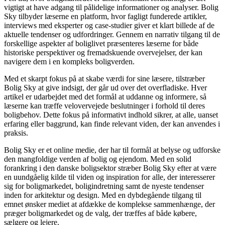
vigtigt at have adgang til pålidelige informationer og analyser. Bolig
Sky tilbyder læserne en platform, hvor fagligt funderede artikler,
interviews med eksperter og case-studier giver et klart billede af de
aktuelle tendenser og udfordringer. Gennem en narrativ tilgang til de
forskellige aspekter af boliglivet præsenteres læserne for både
historiske perspektiver og fremadskuende overvejelser, der kan
navigere dem i en kompleks boligverden.
Med et skarpt fokus på at skabe værdi for sine læsere, tilstræber
Bolig Sky at give indsigt, der går ud over det overfladiske. Hver
artikel er udarbejdet med det formål at uddanne og informere, så
læserne kan træffe velovervejede beslutninger i forhold til deres
boligbehov. Dette fokus på informativt indhold sikrer, at alle, uanset
erfaring eller baggrund, kan finde relevant viden, der kan anvendes i
praksis.
Bolig Sky er et online medie, der har til formål at belyse og udforske
den mangfoldige verden af bolig og ejendom. Med en solid
forankring i den danske boligsektor stræber Bolig Sky efter at være
en uundgåelig kilde til viden og inspiration for alle, der interesserer
sig for boligmarkedet, boligindretning samt de nyeste tendenser
inden for arkitektur og design. Med en dybdegående tilgang til
emnet ønsker mediet at afdække de komplekse sammenhænge, der
præger boligmarkedet og de valg, der træffes af både købere,
sælgere og lejere.