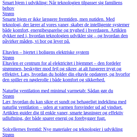
Smart hjem i udvikling: Når teknologien tilpasser sig familiens
behov
Strøm
Smarte hjem er ikke længere fremtiden, men nutiden. Med
teknologi, der lærer af vores vaner, skaber de intelligente systemer
både komfort, energibesparelse og tryghed i hverdagen. Artiklen
dykker ned i, hvordan teknologien udvikler sig – og hvordan den
påvirker måden, vi bor og lever på.
Eltavlen – hjertet i boligens elektriske system
Strøm
Eltavlen er centrum for al elektricitet i hjemmet – den fordeler
strømmen, beskytter mod fejl og sikrer, at alt fungerer trygt og
effektivt. Læs, hvordan du holder din eltavle opdateret, og hvorfor
den spiller en nøglerolle i både komfort og sikkerhed.
Naturlig ventilation med minimal varmetab: Sådan gør du
Strøm
Lær, hvordan du kan sikre et sundt og behageligt indeklima med
naturlig ventilation – uden at varmen forsvinder ud ad vinduet.
Artiklen guider dig til enkle vaner, smarte løsninger og effektiv
udluftning, der både sparer energi og forebygger fugt.
Solcellernes fremtid: Nye materialer og teknologier i udvikling
Strøm