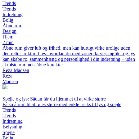
Trends
Trends
Indretning
Bolig
Åbne rum
Design
Hjem
2 min
Åbne rum giver luft og frihed, men kan hurtigt virke urolige uden
den rette struktur. Læs, hvordan du med zoner, farver, møbler og lys
kan skabe ro, sammenhæng og personlighed i din indretning – uden
at miste rummets åbne karakter.
Reza Madsen
Reza
Madsen
Spejle og lys: Sådan får du hjemmet til at virke større
Få små rum til at føles større med enkle tricks til lys og spejle
Trends
Trends
Indretning
Belysning
Spejle
Bolig