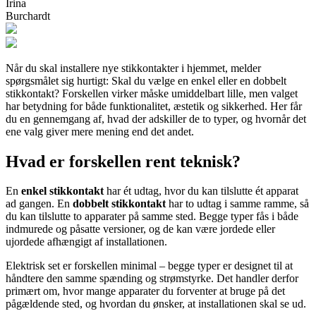
Irina
Burchardt
Når du skal installere nye stikkontakter i hjemmet, melder
spørgsmålet sig hurtigt: Skal du vælge en enkel eller en dobbelt
stikkontakt? Forskellen virker måske umiddelbart lille, men valget
har betydning for både funktionalitet, æstetik og sikkerhed. Her får
du en gennemgang af, hvad der adskiller de to typer, og hvornår det
ene valg giver mere mening end det andet.
Hvad er forskellen rent teknisk?
En
enkel stikkontakt
har ét udtag, hvor du kan tilslutte ét apparat
ad gangen. En
dobbelt stikkontakt
har to udtag i samme ramme, så
du kan tilslutte to apparater på samme sted. Begge typer fås i både
indmurede og påsatte versioner, og de kan være jordede eller
ujordede afhængigt af installationen.
Elektrisk set er forskellen minimal – begge typer er designet til at
håndtere den samme spænding og strømstyrke. Det handler derfor
primært om, hvor mange apparater du forventer at bruge på det
pågældende sted, og hvordan du ønsker, at installationen skal se ud.