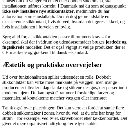
Uanset om du vælger en enkel eller dobbelt stikkontakt, skal
installationen udføres korrekt. I Danmark må du som udgangspunkt
ikke selv installere nye stikkontakter
, medmindre du har
autorisation som elinstallatør. Du må dog gerne udskifte en
eksisterende stikkontakt, hvis du ved, hvordan det gøres sikkert, og
hvis installationen i forvejen er lovlig.
Sørg altid for, at stikkontakten passer til rummets krav – for
eksempel skal der i vådrum og udendørsområder bruges
jordede og
fugtsikrede
modeller. Det er også vigtigt at vælge produkter, der er
CE-mærkede og godkendt til dansk elstandard.
Æstetik og praktiske overvejelser
Ud over funktionaliteten spiller udseendet en rolle. Dobbelt
stikkontakter kan virke mere markante på væggen, men mange
producenter tilbyder i dag slanke og stilrene designs, der passer ind i
moderne hjem. Du kan også få rammer i forskellige farver og
materialer, så kontakterne matcher væggen eller interiøret.
Tænk også over placeringen: Det kan være en fordel at samle flere
dobbelt stikkontakter i zoner, hvor du ved, at du ofte har brug for
strøm – for eksempel ved tv’et, skrivebordet eller køkkenbordet. Det
giver et mere organiseret udtryk og færre løse kabler.