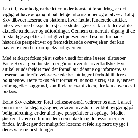
I en tid, hvor boligmarkedet er under konstant forandring, er det
vigtigt at have adgang til pålidelige informationer og analyser. Bolig
Sky tilbyder læserne en platform, hvor fagligt funderede artikler,
interviews med eksperter og case-studier giver et klart billede af de
aktuelle tendenser og udfordringer. Gennem en narrativ tilgang til de
forskellige aspekter af boliglivet præsenteres læserne for både
historiske perspektiver og fremadskuende overvejelser, der kan
navigere dem i en kompleks boligverden.
Med et skarpt fokus på at skabe værdi for sine læsere, tilstræber
Bolig Sky at give indsigt, der går ud over det overfladiske. Hver
artikel er udarbejdet med det formål at uddanne og informere, så
læserne kan træffe velovervejede beslutninger i forhold til deres
boligbehov. Dette fokus på informativt indhold sikrer, at alle, uanset
erfaring eller baggrund, kan finde relevant viden, der kan anvendes i
praksis.
Bolig Sky eksisterer, fordi boligspørgsmål vedrører os alle. Uanset
om man er førstegangskøber, erfaren investor eller blot nysgerrig på
boligindretning, er der altid nye perspektiver at opdage. Mediet
ønsker at være en bro mellem den enkelte og de ressourcer, der
findes, hvilket gør det muligt for læserne at føle sig mere trygge i
deres valg og beslutninger.