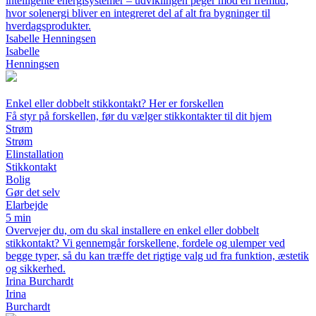
intelligente energisystemer – udviklingen peger mod en fremtid,
hvor solenergi bliver en integreret del af alt fra bygninger til
hverdagsprodukter.
Isabelle Henningsen
Isabelle
Henningsen
Enkel eller dobbelt stikkontakt? Her er forskellen
Få styr på forskellen, før du vælger stikkontakter til dit hjem
Strøm
Strøm
Elinstallation
Stikkontakt
Bolig
Gør det selv
Elarbejde
5 min
Overvejer du, om du skal installere en enkel eller dobbelt
stikkontakt? Vi gennemgår forskellene, fordele og ulemper ved
begge typer, så du kan træffe det rigtige valg ud fra funktion, æstetik
og sikkerhed.
Irina Burchardt
Irina
Burchardt