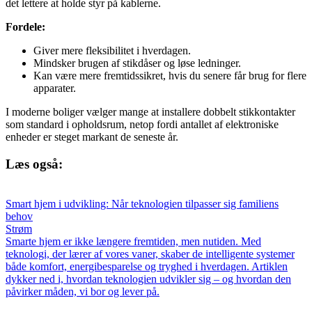
det lettere at holde styr på kablerne.
Fordele:
Giver mere fleksibilitet i hverdagen.
Mindsker brugen af stikdåser og løse ledninger.
Kan være mere fremtidssikret, hvis du senere får brug for flere
apparater.
I moderne boliger vælger mange at installere dobbelt stikkontakter
som standard i opholdsrum, netop fordi antallet af elektroniske
enheder er steget markant de seneste år.
Læs også:
Smart hjem i udvikling: Når teknologien tilpasser sig familiens
behov
Strøm
Smarte hjem er ikke længere fremtiden, men nutiden. Med
teknologi, der lærer af vores vaner, skaber de intelligente systemer
både komfort, energibesparelse og tryghed i hverdagen. Artiklen
dykker ned i, hvordan teknologien udvikler sig – og hvordan den
påvirker måden, vi bor og lever på.