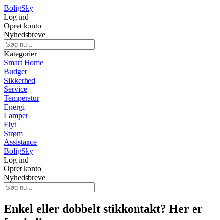
Bolig
Sky
Log ind
Opret konto
Nyhedsbreve
Kategorier
Smart Home
Budget
Sikkerhed
Service
Temperatur
Energi
Lamper
Flyt
Strøm
Assistance
Bolig
Sky
Log ind
Opret konto
Nyhedsbreve
Enkel eller dobbelt stikkontakt? Her er