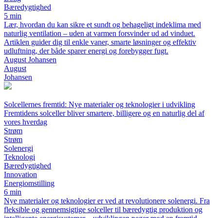
Bæredygtighed
5 min
Lær, hvordan du kan sikre et sundt og behageligt indeklima med
naturlig ventilation – uden at varmen forsvinder ud ad vinduet.
Artiklen guider dig til enkle vaner, smarte løsninger og effektiv
udluftning, der både sparer energi og forebygger fugt.
August Johansen
August
Johansen
Solcellernes fremtid: Nye materialer og teknologier i udvikling
Fremtidens solceller bliver smartere, billigere og en naturlig del af
vores hverdag
Strøm
Strøm
Solenergi
Teknologi
Bæredygtighed
Innovation
Energiomstilling
6 min
Nye materialer og teknologier er ved at revolutionere solenergi. Fra
fleksible og gennemsigtige solceller til bæredygtig produktion og