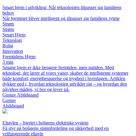
Smart hjem i udvikling: Når teknologien tilpasser sig familiens
behov
Når hjemmet bliver intelligent og tilpasser sig familiens rytme
Strøm
Strøm
Smart Hjem
Teknologi
Bolig
Innovation
Fremtidens Hjem
3 min
Smarte hjem er ikke længere fremtiden, men nutiden. Med
teknologi, der lærer af vores vaner, skaber de intelligente systemer
både komfort, energibesparelse og tryghed i hverdagen. Artiklen
dykker ned i, hvordan teknologien udvikler sig – og hvordan den
påvirker måden, vi bor og lever på.
Gustav Abildgaard
Gustav
Abildgaard
Eltavlen – hjertet i boligens elektriske system
Få styr på boligens strømfordeling og sikkerhed med en
velfungerende eltavle