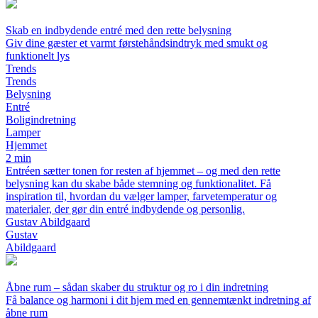
Skab en indbydende entré med den rette belysning
Giv dine gæster et varmt førstehåndsindtryk med smukt og
funktionelt lys
Trends
Trends
Belysning
Entré
Boligindretning
Lamper
Hjemmet
2 min
Entréen sætter tonen for resten af hjemmet – og med den rette
belysning kan du skabe både stemning og funktionalitet. Få
inspiration til, hvordan du vælger lamper, farvetemperatur og
materialer, der gør din entré indbydende og personlig.
Gustav Abildgaard
Gustav
Abildgaard
Åbne rum – sådan skaber du struktur og ro i din indretning
Få balance og harmoni i dit hjem med en gennemtænkt indretning af
åbne rum