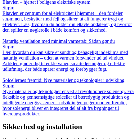
Eltavlen – hjertet i boligens elektriske system
Strøm
Eltavlen er centrum for al elektricitet i hjemmet – den fordeler
strømmen, beskytter mod fejl og sikrer, at alt fungerer trygt og
effektivt. Læs, hvordan du holder din eltavle opdateret, og hvorfor
den spiller en nøglerolle i både komfort og sikkerhed.
Naturlig ventilation med minimal varmetab: Sådan gør du
Strøm
Lær, hvordan du kan sikre et sundt og behageligt indeklima med
naturlig ventilation – uden at varmen forsvinder ud ad vinduet.
Artiklen guider dig til enkle vaner, smarte løsninger og effektiv
udluftning, der både sparer energi og forebygger fugt.
Solcellernes fremtid: Nye materialer og teknologier i udvikling
Strøm
Nye materialer og teknologier er ved at revolutionere solenergi. Fra
fleksible og gennemsigtige solceller til bæredygtig produktion og
intelligente energisystemer – udviklingen peger mod en fremtid,
hvor solenergi bliver en integreret del af alt fra bygninger til
hverdagsprodukter.
Sikkerhed og installation