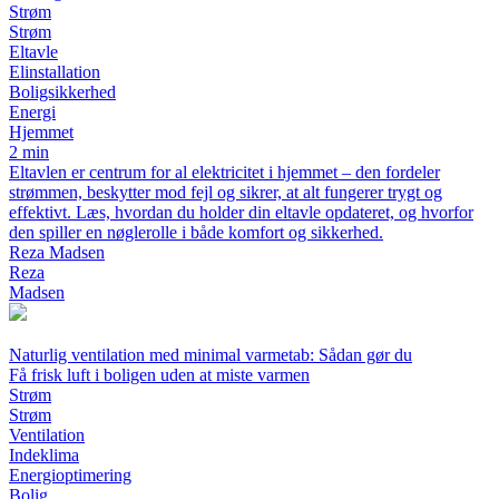
Strøm
Strøm
Eltavle
Elinstallation
Boligsikkerhed
Energi
Hjemmet
2 min
Eltavlen er centrum for al elektricitet i hjemmet – den fordeler
strømmen, beskytter mod fejl og sikrer, at alt fungerer trygt og
effektivt. Læs, hvordan du holder din eltavle opdateret, og hvorfor
den spiller en nøglerolle i både komfort og sikkerhed.
Reza Madsen
Reza
Madsen
Naturlig ventilation med minimal varmetab: Sådan gør du
Få frisk luft i boligen uden at miste varmen
Strøm
Strøm
Ventilation
Indeklima
Energioptimering
Bolig