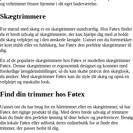
og veltrimmet frisure hjemme i dit eget badeværelse.
Skægtrimmere
For mænd med skæg er en skægtrimmer uundværlig. Hos Føtex finder
du et bredt udvalg af skægtrimmere, der kan hjælpe dig med at holde
dit skæg velplejet og i den ønskede længde. Uanset om du foretrækker
et kort stubb eller en fuldskæg, har Føtex den perfekte skægtrimmer til
dig.
En af de populære skægtrimmere hos Føtex er modellen skægtrimmer
Føtex. Denne skægtrimmer er ergonomisk designet og kommer med
forskellige længdeindstillinger, så du kan skabe præcis den skæglook,
du ønsker. Med skægtrimmer Føtex kan du style dit skæg og opnå en
velplejet og maskulin look.
Find din trimmer hos Føtex
Uanset om du har brug for en hårtrimmer eller en skægtrimmer, så har
Føtex det rigtige produkt til dig. Med deres brede udvalg af trimmere
kan du finde den perfekte løsning til dine behov og præferencer. Besøg
din lokale Føtex eller udforsk deres onlinebutik for at finde den
trimmer, der passer bedst til dig.