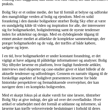
praksis.
Bolig Sky er et online medie, der har til formål at belyse og udforske
den mangfoldige verden af bolig og ejendom. Med en solid
forankring i den danske boligsektor stræber Bolig Sky efter at være
en uundgåelig kilde til viden og inspiration for alle, der interesserer
sig for boligmarkedet, boligindretning samt de nyeste tendenser
inden for arkitektur og design. Med en dybdegående tilgang til
emnet ønsker mediet at afdække de komplekse sammenhænge, der
præger boligmarkedet og de valg, der træffes af både købere,
sælgere og lejere.
I en tid, hvor boligmarkedet er under konstant forandring, er det
vigtigt at have adgang til pålidelige informationer og analyser. Bolig
Sky tilbyder læserne en platform, hvor fagligt funderede artikler,
interviews med eksperter og case-studier giver et klart billede af de
aktuelle tendenser og udfordringer. Gennem en narrativ tilgang til de
forskellige aspekter af boliglivet præsenteres læserne for både
historiske perspektiver og fremadskuende overvejelser, der kan
navigere dem i en kompleks boligverden.
Med et skarpt fokus på at skabe værdi for sine læsere, tilstræber
Bolig Sky at give indsigt, der går ud over det overfladiske. Hver
artikel er udarbejdet med det formål at uddanne og informere, så
læserne kan træffe velovervejede beslutninger i forhold til deres