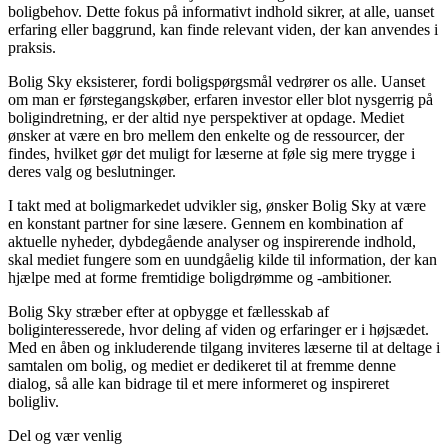
boligbehov. Dette fokus på informativt indhold sikrer, at alle, uanset
erfaring eller baggrund, kan finde relevant viden, der kan anvendes i
praksis.
Bolig Sky eksisterer, fordi boligspørgsmål vedrører os alle. Uanset
om man er førstegangskøber, erfaren investor eller blot nysgerrig på
boligindretning, er der altid nye perspektiver at opdage. Mediet
ønsker at være en bro mellem den enkelte og de ressourcer, der
findes, hvilket gør det muligt for læserne at føle sig mere trygge i
deres valg og beslutninger.
I takt med at boligmarkedet udvikler sig, ønsker Bolig Sky at være
en konstant partner for sine læsere. Gennem en kombination af
aktuelle nyheder, dybdegående analyser og inspirerende indhold,
skal mediet fungere som en uundgåelig kilde til information, der kan
hjælpe med at forme fremtidige boligdrømme og -ambitioner.
Bolig Sky stræber efter at opbygge et fællesskab af
boliginteresserede, hvor deling af viden og erfaringer er i højsædet.
Med en åben og inkluderende tilgang inviteres læserne til at deltage i
samtalen om bolig, og mediet er dedikeret til at fremme denne
dialog, så alle kan bidrage til et mere informeret og inspireret
boligliv.
Del og vær venlig