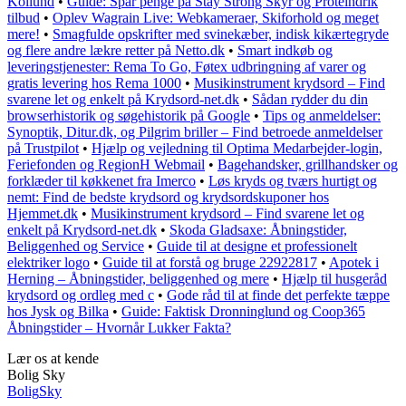
Kollund
•
Guide: Spar penge på Stay Strong Skyr og Proteindrik
tilbud
•
Oplev Wagrain Live: Webkameraer, Skiforhold og meget
mere!
•
Smagfulde opskrifter med svinekæber, indisk kikærtegryde
og flere andre lækre retter på Netto.dk
•
Smart indkøb og
leveringstjenester: Rema To Go, Føtex udbringning af varer og
gratis levering hos Rema 1000
•
Musikinstrument krydsord – Find
svarene let og enkelt på Krydsord-net.dk
•
Sådan rydder du din
browserhistorik og søgehistorik på Google
•
Tips og anmeldelser:
Synoptik, Ditur.dk, og Pilgrim briller – Find betroede anmeldelser
på Trustpilot
•
Hjælp og vejledning til Optima Medarbejder-login,
Feriefonden og RegionH Webmail
•
Bagehandsker, grillhandsker og
forklæder til køkkenet fra Imerco
•
Løs kryds og tværs hurtigt og
nemt: Find de bedste krydsord og krydsordskuponer hos
Hjemmet.dk
•
Musikinstrument krydsord – Find svarene let og
enkelt på Krydsord-net.dk
•
Skoda Gladsaxe: Åbningstider,
Beliggenhed og Service
•
Guide til at designe et professionelt
elektriker logo
•
Guide til at forstå og bruge 22922817
•
Apotek i
Herning – Åbningstider, beliggenhed og mere
•
Hjælp til husgeråd
krydsord og ordleg med c
•
Gode råd til at finde det perfekte tæppe
hos Jysk og Bilka
•
Guide: Faktisk Dronninglund og Coop365
Åbningstider – Hvornår Lukker Fakta?
Lær os at kende
Bolig Sky
Bolig
Sky