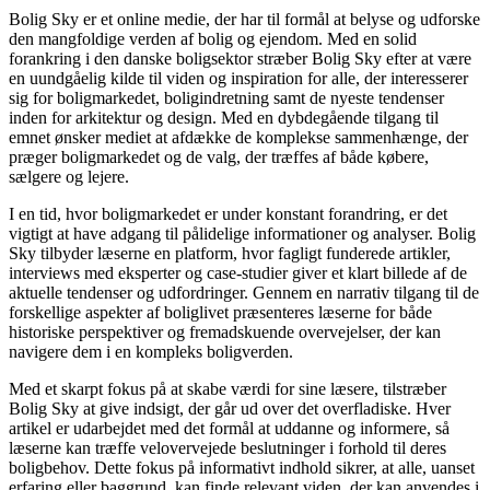
Bolig Sky er et online medie, der har til formål at belyse og udforske
den mangfoldige verden af bolig og ejendom. Med en solid
forankring i den danske boligsektor stræber Bolig Sky efter at være
en uundgåelig kilde til viden og inspiration for alle, der interesserer
sig for boligmarkedet, boligindretning samt de nyeste tendenser
inden for arkitektur og design. Med en dybdegående tilgang til
emnet ønsker mediet at afdække de komplekse sammenhænge, der
præger boligmarkedet og de valg, der træffes af både købere,
sælgere og lejere.
I en tid, hvor boligmarkedet er under konstant forandring, er det
vigtigt at have adgang til pålidelige informationer og analyser. Bolig
Sky tilbyder læserne en platform, hvor fagligt funderede artikler,
interviews med eksperter og case-studier giver et klart billede af de
aktuelle tendenser og udfordringer. Gennem en narrativ tilgang til de
forskellige aspekter af boliglivet præsenteres læserne for både
historiske perspektiver og fremadskuende overvejelser, der kan
navigere dem i en kompleks boligverden.
Med et skarpt fokus på at skabe værdi for sine læsere, tilstræber
Bolig Sky at give indsigt, der går ud over det overfladiske. Hver
artikel er udarbejdet med det formål at uddanne og informere, så
læserne kan træffe velovervejede beslutninger i forhold til deres
boligbehov. Dette fokus på informativt indhold sikrer, at alle, uanset
erfaring eller baggrund, kan finde relevant viden, der kan anvendes i