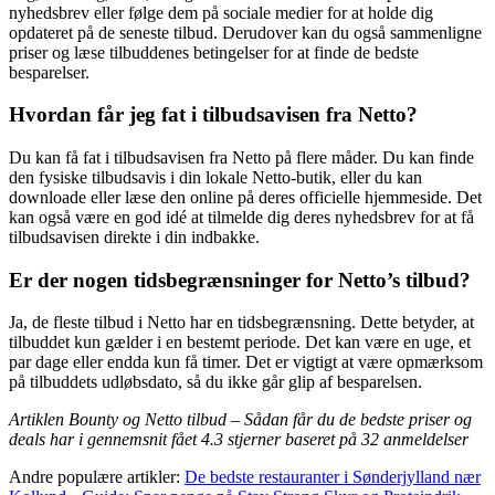
nyhedsbrev eller følge dem på sociale medier for at holde dig
opdateret på de seneste tilbud. Derudover kan du også sammenligne
priser og læse tilbuddenes betingelser for at finde de bedste
besparelser.
Hvordan får jeg fat i tilbudsavisen fra Netto?
Du kan få fat i tilbudsavisen fra Netto på flere måder. Du kan finde
den fysiske tilbudsavis i din lokale Netto-butik, eller du kan
downloade eller læse den online på deres officielle hjemmeside. Det
kan også være en god idé at tilmelde dig deres nyhedsbrev for at få
tilbudsavisen direkte i din indbakke.
Er der nogen tidsbegrænsninger for Netto’s tilbud?
Ja, de fleste tilbud i Netto har en tidsbegrænsning. Dette betyder, at
tilbuddet kun gælder i en bestemt periode. Det kan være en uge, et
par dage eller endda kun få timer. Det er vigtigt at være opmærksom
på tilbuddets udløbsdato, så du ikke går glip af besparelsen.
Artiklen Bounty og Netto tilbud – Sådan får du de bedste priser og
deals har i gennemsnit fået
4.3
stjerner baseret på
32
anmeldelser
Andre populære artikler:
De bedste restauranter i Sønderjylland nær