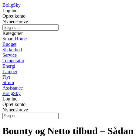
Bolig
Sky
Log ind
Opret konto
Nyhedsbreve
Kategorier
Smart Home
Budget
Sikkerhed
Service
Temperatur
Energi
Lamper
Flyt
Strøm
Assistance
Bolig
Sky
Log ind
Opret konto
Nyhedsbreve
Bounty og Netto tilbud – Sådan