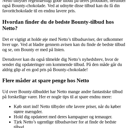
Netto tilbyder regelmæssigt gode tilbud på deres produkter, herunder
også Bounty-chokolade. Ved at udnytte disse tilbud kan du få din
favoritchokolade til en endnu lavere pris.
Hvordan finder du de bedste Bounty-tilbud hos
Netto?
Det er vigtigt at holde øje med Netto’s tilbudsaviser, der udkommer
hver uge. Ved at bladre gennem avisen kan du finde de bedste tilbud
og se, om Bounty er med på listen.
Derudover kan du også tilmelde dig Netto’s nyhedsbrev, hvor de
sender dig opdateringer om kommende tilbud. På den måde går du
aldrig glip af en god pris på Bounty-chokolade!
Flere måder at spare penge hos Netto
Ud over Bounty-tilbuddet har Netto mange andre fantastiske tilbud
på forskellige varer. Her er nogle tips til at spare endnu mere:
Køb stort ind! Netto tilbyder ofte lavere priser, når du køber
større mængder.
Hold dig opdateret med deres kampagner og temauger.
Tjek Netto’s ugentlige tilbudsaviser for at finde de bedste
tilbud.