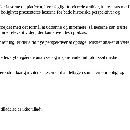
yder læserne en platform, hvor fagligt funderede artikler, interviews med
f boliglivet præsenteres læserne for både historiske perspektiver og
darbejdet med det formål at uddanne og informere, så læserne kan træffe
 finde relevant viden, der kan anvendes i praksis.
dretning, er der altid nye perspektiver at opdage. Mediet ønsker at være
heder, dybdegående analyser og inspirerende indhold, skal mediet
rende tilgang inviteres læserne til at deltage i samtalen om bolig, og
adelse er ikke tilladt.