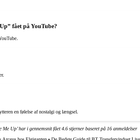
 Up” fået på YouTube?
 YouTube.
r.
teren en følelse af nostalgi og længsel.
e Me Up’ har i gennemsnit fået
4.6
stjerner baseret på
16
anmeldelser
Arceus hos Elgiganten
•
De Bedste Guide til BT Transfervinduet Liv