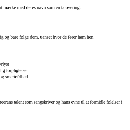
nent mærke med deres navn som en tatovering.
ag sig og bare følge dem, uanset hvor de fører ham hen.
rlyst
ig forpligtelse
og smertefrihed
ans talent som sangskriver og hans evne til at formidle følelser i