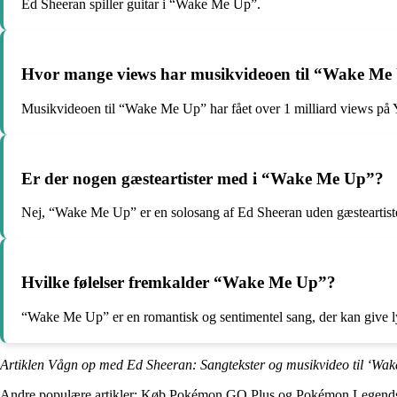
Ed Sheeran spiller guitar i “Wake Me Up”.
Hvor mange views har musikvideoen til “Wake Me
Musikvideoen til “Wake Me Up” har fået over 1 milliard views på
Er der nogen gæsteartister med i “Wake Me Up”?
Nej, “Wake Me Up” er en solosang af Ed Sheeran uden gæsteartiste
Hvilke følelser fremkalder “Wake Me Up”?
“Wake Me Up” er en romantisk og sentimentel sang, der kan give lyt
Artiklen Vågn op med Ed Sheeran: Sangtekster og musikvideo til ‘Wak
Andre populære artikler:
Køb Pokémon GO Plus og Pokémon Legends 