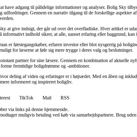
t at have adgang til pålidelige informationer og analyser. Bolig Sky tilb
 og udfordringer. Gennem en narrativ tilgang til de forskellige aspekter a
verden.
Sky at give indsigt, der går ud over det overfladiske. Hver artikel er u
 informativt indhold sikrer, at alle, uanset erfaring eller baggrund, kan
an er førstegangskøber, erfaren investor eller blot nysgerrig på boligin
uligt for læserne at føle sig mere trygge i deres valg og beslutninger.
konstant partner for sine læsere. Gennem en kombination af aktuelle ny
t forme fremtidige boligdrømme og -ambitioner.
hvor deling af viden og erfaringer er i højsædet. Med en åben og inklude
 mere informeret og inspireret boligliv.
terest
TikTok
Mail
RSS
 køber via links på denne hjemmeside.
tager muligvis betaling ved køb via samarbejdspartnere. Brug uden till