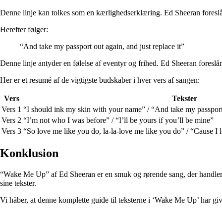
Denne linje kan tolkes som en kærlighedserklæring. Ed Sheeran foreslår
Herefter følger:
“And take my passport out again, and just replace it”
Denne linje antyder en følelse af eventyr og frihed. Ed Sheeran foreslår, 
Her er et resumé af de vigtigste budskaber i hver vers af sangen:
Vers
Tekster
Vers 1
“I should ink my skin with your name” / “And take my passport o
Vers 2
“I’m not who I was before” / “I’ll be yours if you’ll be mine”
Vers 3
“So love me like you do, la-la-love me like you do” / “Cause I l
Konklusion
“Wake Me Up” af Ed Sheeran er en smuk og rørende sang, der handler om 
sine tekster.
Vi håber, at denne komplette guide til teksterne i ‘Wake Me Up’ har giv