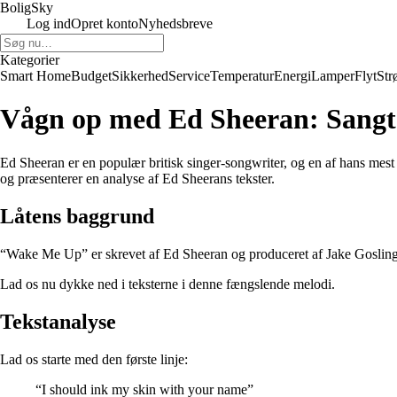
Bolig
Sky
Log ind
Opret konto
Nyhedsbreve
Kategorier
Smart Home
Budget
Sikkerhed
Service
Temperatur
Energi
Lamper
Flyt
Str
Vågn op med Ed Sheeran: Sangte
Ed Sheeran er en populær britisk singer-songwriter, og en af hans mest 
og præsenterer en analyse af Ed Sheerans tekster.
Låtens baggrund
“Wake Me Up” er skrevet af Ed Sheeran og produceret af Jake Gosling
Lad os nu dykke ned i teksterne i denne fængslende melodi.
Tekstanalyse
Lad os starte med den første linje:
“I should ink my skin with your name”