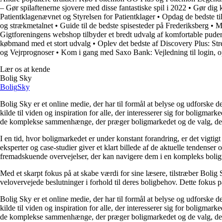
– Gør spilaftenerne sjovere med disse fantastiske spil i 2022
•
Gør dig k
Patientklagenævnet og Styrelsen for Patientklager
•
Opdag de bedste ti
og strækmetalnet
•
Guide til de bedste spisesteder på Frederiksberg
•
M
Gigtforeningens webshop tilbyder et bredt udvalg af komfortable pude
købmand med et stort udvalg
•
Oplev det bedste af Discovery Plus: Str
og Vejrprognoser
•
Kom i gang med Saxo Bank: Vejledning til login, o
Lær os at kende
Bolig Sky
Bolig
Sky
Bolig Sky er et online medie, der har til formål at belyse og udforske
kilde til viden og inspiration for alle, der interesserer sig for boligm
de komplekse sammenhænge, der præger boligmarkedet og de valg, der t
I en tid, hvor boligmarkedet er under konstant forandring, er det vigtig
eksperter og case-studier giver et klart billede af de aktuelle tendenser
fremadskuende overvejelser, der kan navigere dem i en kompleks bolig
Med et skarpt fokus på at skabe værdi for sine læsere, tilstræber Bolig 
velovervejede beslutninger i forhold til deres boligbehov. Dette fokus på
Bolig Sky er et online medie, der har til formål at belyse og udforske
kilde til viden og inspiration for alle, der interesserer sig for boligm
de komplekse sammenhænge, der præger boligmarkedet og de valg, der t