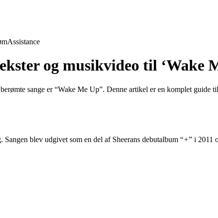
øm
Assistance
kster og musikvideo til ‘Wake 
berømte sange er “Wake Me Up”. Denne artikel er en komplet guide til te
. Sangen blev udgivet som en del af Sheerans debutalbum “
+
” i 2011 