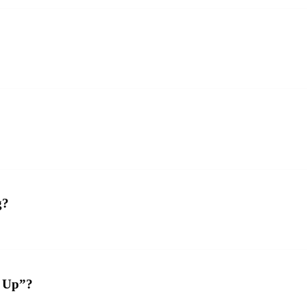
g?
e Up”?