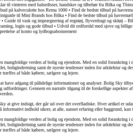
lar til vinteren med halsedisser, handsker og tilbehør fra Bilka og Thins
lbud på kalveculotte hos Rema 1000
•
Find de bedste tilbud på havrem
iniguide til Mini Brands hos Bilka
•
Find de bedste tilbud på havremæl
r
•
Guide til vask og imprægnering af regntøj, flyverdragt og skitøj – 
eaming, login og gode tilbud
•
Udvid dit ordforråd med sjove og billige
prettelse af konto og lydbogsabonnement
 den mangfoldige verden af bolig og ejendom. Med en solid forankring i 
arkedet, boligindretning samt de nyeste tendenser inden for arkitektur o
ræffes af både købere, sælgere og lejere.
t at have adgang til pålidelige informationer og analyser. Bolig Sky tilb
 og udfordringer. Gennem en narrativ tilgang til de forskellige aspekter a
verden.
Sky at give indsigt, der går ud over det overfladiske. Hver artikel er u
 informativt indhold sikrer, at alle, uanset erfaring eller baggrund, kan
 den mangfoldige verden af bolig og ejendom. Med en solid forankring i 
arkedet, boligindretning samt de nyeste tendenser inden for arkitektur o
ræffes af både købere, sælgere og lejere.