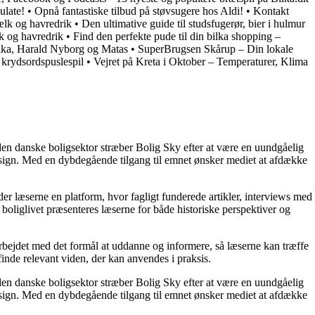
ulate!
•
Opnå fantastiske tilbud på støvsugere hos Aldi!
•
Kontakt
ælk og havredrik
•
Den ultimative guide til studsfugerør, bier i hulmur
k og havredrik
•
Find den perfekte pude til din bilka shopping –
Bilka, Harald Nyborg og Matas
•
SuperBrugsen Skårup – Din lokale
 krydsordspuslespil
•
Vejret på Kreta i Oktober – Temperaturer, Klima
den danske boligsektor stræber Bolig Sky efter at være en uundgåelig
g design. Med en dybdegående tilgang til emnet ønsker mediet at afdække
yder læserne en platform, hvor fagligt funderede artikler, interviews med
f boliglivet præsenteres læserne for både historiske perspektiver og
darbejdet med det formål at uddanne og informere, så læserne kan træffe
 finde relevant viden, der kan anvendes i praksis.
den danske boligsektor stræber Bolig Sky efter at være en uundgåelig
g design. Med en dybdegående tilgang til emnet ønsker mediet at afdække