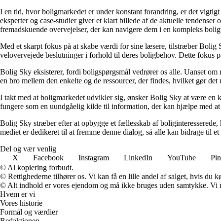
I en tid, hvor boligmarkedet er under konstant forandring, er det vigtig
eksperter og case-studier giver et klart billede af de aktuelle tendenser
fremadskuende overvejelser, der kan navigere dem i en kompleks bolig
Med et skarpt fokus på at skabe værdi for sine læsere, tilstræber Bolig 
velovervejede beslutninger i forhold til deres boligbehov. Dette fokus på
Bolig Sky eksisterer, fordi boligspørgsmål vedrører os alle. Uanset om m
en bro mellem den enkelte og de ressourcer, der findes, hvilket gør det m
I takt med at boligmarkedet udvikler sig, ønsker Bolig Sky at være en 
fungere som en uundgåelig kilde til information, der kan hjælpe med a
Bolig Sky stræber efter at opbygge et fællesskab af boliginteresserede, 
mediet er dedikeret til at fremme denne dialog, så alle kan bidrage til et
Del og vær venlig
X
Facebook
Instagram
LinkedIn
YouTube
Pin
© Al kopiering forbudt.
© Rettighederne tilhører os. Vi kan få en lille andel af salget, hvis du
© Alt indhold er vores ejendom og må ikke bruges uden samtykke. Vi mod
Hvem er vi
Vores historie
Formål og værdier
Redaktionen