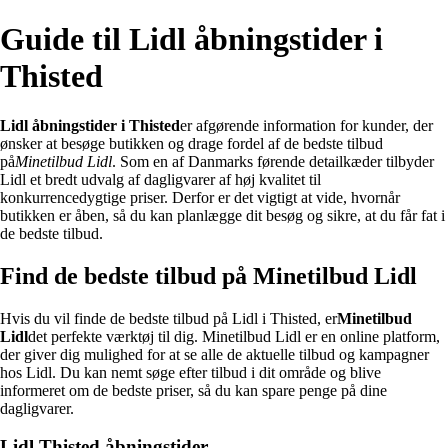
Guide til Lidl åbningstider i
Thisted
Lidl åbningstider i Thisted
er afgørende information for kunder, der
ønsker at besøge butikken og drage fordel af de bedste tilbud
på
Minetilbud Lidl
. Som en af Danmarks førende detailkæder tilbyder
Lidl et bredt udvalg af dagligvarer af høj kvalitet til
konkurrencedygtige priser. Derfor er det vigtigt at vide, hvornår
butikken er åben, så du kan planlægge dit besøg og sikre, at du får fat i
de bedste tilbud.
Find de bedste tilbud på Minetilbud Lidl
Hvis du vil finde de bedste tilbud på Lidl i Thisted, er
Minetilbud
Lidl
det perfekte værktøj til dig. Minetilbud Lidl er en online platform,
der giver dig mulighed for at se alle de aktuelle tilbud og kampagner
hos Lidl. Du kan nemt søge efter tilbud i dit område og blive
informeret om de bedste priser, så du kan spare penge på dine
dagligvarer.
Lidl Thisted åbningstider