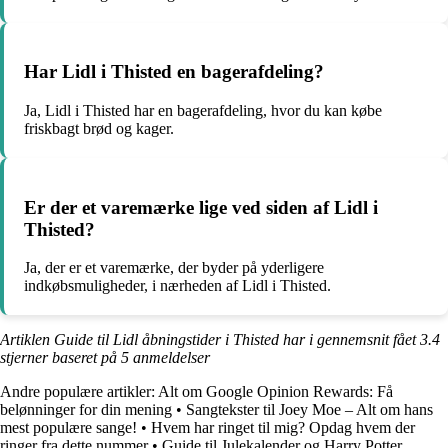
Har Lidl i Thisted en bagerafdeling?
Ja, Lidl i Thisted har en bagerafdeling, hvor du kan købe
friskbagt brød og kager.
Er der et varemærke lige ved siden af Lidl i
Thisted?
Ja, der er et varemærke, der byder på yderligere
indkøbsmuligheder, i nærheden af Lidl i Thisted.
Artiklen Guide til Lidl åbningstider i Thisted har i gennemsnit fået
3.4
stjerner baseret på
5
anmeldelser
Andre populære artikler:
Alt om Google Opinion Rewards: Få
belønninger for din mening
•
Sangtekster til Joey Moe – Alt om hans
mest populære sange!
•
Hvem har ringet til mig? Opdag hvem der
ringer fra dette nummer
•
Guide til Julekalender og Harry Potter