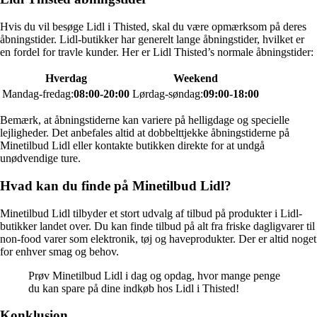
Hvis du vil besøge Lidl i Thisted, skal du være opmærksom på deres
åbningstider. Lidl-butikker har generelt lange åbningstider, hvilket er
en fordel for travle kunder. Her er Lidl Thisted’s normale åbningstider:
Hverdag
Weekend
Mandag-fredag:
08:00-20:00
Lørdag-søndag:
09:00-18:00
Bemærk, at åbningstiderne kan variere på helligdage og specielle
lejligheder. Det anbefales altid at dobbelttjekke åbningstiderne på
Minetilbud Lidl eller kontakte butikken direkte for at undgå
unødvendige ture.
Hvad kan du finde på Minetilbud Lidl?
Minetilbud Lidl tilbyder et stort udvalg af tilbud på produkter i Lidl-
butikker landet over. Du kan finde tilbud på alt fra friske dagligvarer til
non-food varer som elektronik, tøj og haveprodukter. Der er altid noget
for enhver smag og behov.
Prøv Minetilbud Lidl i dag og opdag, hvor mange penge
du kan spare på dine indkøb hos Lidl i Thisted!
Konklusion