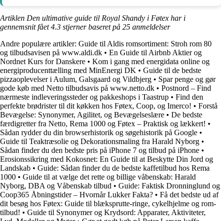
Artiklen Den ultimative guide til Royal Shandy i Føtex har i
gennemsnit fået
4.3
stjerner baseret på
25
anmeldelser
Andre populære artikler:
Guide til Aldis romsortiment: Stroh rom 80
og tilbudsavisen på www.aldi.dk
•
En Guide til Airbnb Aktier og
Nordnet Kurs for Danskere
•
Kom i gang med energidata online og
energiproducenttælling med MinEnergi DK
•
Guide til de bedste
pizzaoplevelser i Aulum, Galsgaard og Vildbjerg
•
Spar penge og gør
gode køb med Netto tilbudsavis på www.netto.dk
•
Postnord – Find
nærmeste indleveringssteder og pakkeshops i Taastrup
•
Find den
perfekte brødrister til dit køkken hos Føtex, Coop, og Imerco!
•
Forstå
Bevægelse: Synonymer, Agilitet, og Bevægelseslære
•
De bedste
færdigretter fra Netto, Rema 1000 og Føtex – Praktisk og lækkert!
•
Sådan rydder du din browserhistorik og søgehistorik på Google
•
Guide til Teaktræsolie og Dekorationsmaling fra Harald Nyborg
•
Sådan finder du den bedste pris på iPhone 7 og tilbud på iPhone
•
Erosionssikring med Kokosnet: En Guide til at Beskytte Din Jord og
Landskab
•
Guide: Sådan finder du de bedste kaffetilbud hos Rema
1000
•
Guide til at vælge det rette og billige våbenskab: Harald
Nyborg, DBA og Våbenskab tilbud
•
Guide: Faktisk Dronninglund og
Coop365 Åbningstider – Hvornår Lukker Fakta?
•
Få det bedste ud af
dit besøg hos Føtex: Guide til blæksprutte-ringe, cykelhjelme og rom-
tilbud!
•
Guide til Synonymer og Krydsord: Apparater, Aktiviteter,