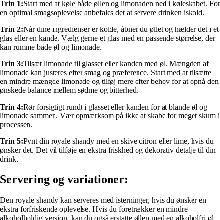
Trin 1:
Start med at køle både øllen og limonaden ned i køleskabet. For
en optimal smagsoplevelse anbefales det at servere drinken iskold.
Trin 2:
Når dine ingredienser er kolde, åbner du øllet og hælder det i et
glas eller en kande. Vælg gerne et glas med en passende størrelse, der
kan rumme både øl og limonade.
Trin 3:
Tilsæt limonade til glasset eller kanden med øl. Mængden af
limonade kan justeres efter smag og præference. Start med at tilsætte
en mindre mængde limonade og tilføj mere efter behov for at opnå den
ønskede balance mellem sødme og bitterhed.
Trin 4:
Rør forsigtigt rundt i glasset eller kanden for at blande øl og
limonade sammen. Vær opmærksom på ikke at skabe for meget skum i
processen.
Trin 5:
Pynt din royale shandy med en skive citron eller lime, hvis du
ønsker det. Det vil tilføje en ekstra friskhed og dekorativ detalje til din
drink.
Servering og variationer:
Den royale shandy kan serveres med isterninger, hvis du ønsker en
ekstra forfriskende oplevelse. Hvis du foretrækker en mindre
alkoholholdig version, kan du også erstatte øllen med en alkoholfri øl.