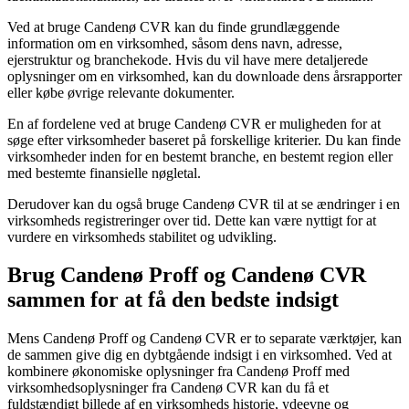
Ved at bruge Candenø CVR kan du finde grundlæggende
information om en virksomhed, såsom dens navn, adresse,
ejerstruktur og branchekode. Hvis du vil have mere detaljerede
oplysninger om en virksomhed, kan du downloade dens årsrapporter
eller købe øvrige relevante dokumenter.
En af fordelene ved at bruge Candenø CVR er muligheden for at
søge efter virksomheder baseret på forskellige kriterier. Du kan finde
virksomheder inden for en bestemt branche, en bestemt region eller
med bestemte finansielle nøgletal.
Derudover kan du også bruge Candenø CVR til at se ændringer i en
virksomheds registreringer over tid. Dette kan være nyttigt for at
vurdere en virksomheds stabilitet og udvikling.
Brug Candenø Proff og Candenø CVR
sammen for at få den bedste indsigt
Mens Candenø Proff og Candenø CVR er to separate værktøjer, kan
de sammen give dig en dybtgående indsigt i en virksomhed. Ved at
kombinere økonomiske oplysninger fra Candenø Proff med
virksomhedsoplysninger fra Candenø CVR kan du få et
fuldstændigt billede af en virksomheds historie, ydeevne og