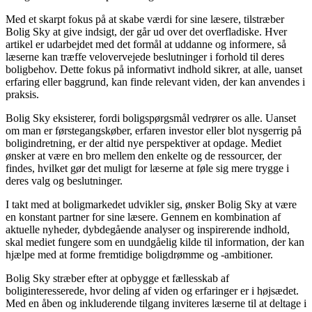
Med et skarpt fokus på at skabe værdi for sine læsere, tilstræber
Bolig Sky at give indsigt, der går ud over det overfladiske. Hver
artikel er udarbejdet med det formål at uddanne og informere, så
læserne kan træffe velovervejede beslutninger i forhold til deres
boligbehov. Dette fokus på informativt indhold sikrer, at alle, uanset
erfaring eller baggrund, kan finde relevant viden, der kan anvendes i
praksis.
Bolig Sky eksisterer, fordi boligspørgsmål vedrører os alle. Uanset
om man er førstegangskøber, erfaren investor eller blot nysgerrig på
boligindretning, er der altid nye perspektiver at opdage. Mediet
ønsker at være en bro mellem den enkelte og de ressourcer, der
findes, hvilket gør det muligt for læserne at føle sig mere trygge i
deres valg og beslutninger.
I takt med at boligmarkedet udvikler sig, ønsker Bolig Sky at være
en konstant partner for sine læsere. Gennem en kombination af
aktuelle nyheder, dybdegående analyser og inspirerende indhold,
skal mediet fungere som en uundgåelig kilde til information, der kan
hjælpe med at forme fremtidige boligdrømme og -ambitioner.
Bolig Sky stræber efter at opbygge et fællesskab af
boliginteresserede, hvor deling af viden og erfaringer er i højsædet.
Med en åben og inkluderende tilgang inviteres læserne til at deltage i