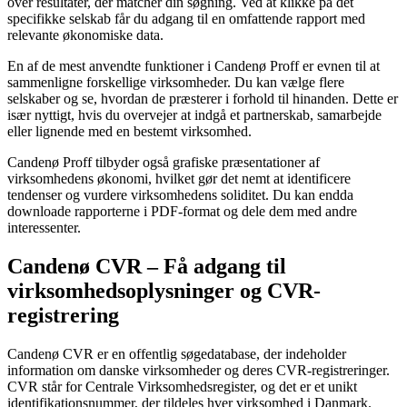
over resultater, der matcher din søgning. Ved at klikke på det
specifikke selskab får du adgang til en omfattende rapport med
relevante økonomiske data.
En af de mest anvendte funktioner i Candenø Proff er evnen til at
sammenligne forskellige virksomheder. Du kan vælge flere
selskaber og se, hvordan de præsterer i forhold til hinanden. Dette er
især nyttigt, hvis du overvejer at indgå et partnerskab, samarbejde
eller lignende med en bestemt virksomhed.
Candenø Proff tilbyder også grafiske præsentationer af
virksomhedens økonomi, hvilket gør det nemt at identificere
tendenser og vurdere virksomhedens soliditet. Du kan endda
downloade rapporterne i PDF-format og dele dem med andre
interessenter.
Candenø CVR – Få adgang til
virksomhedsoplysninger og CVR-
registrering
Candenø CVR er en offentlig søgedatabase, der indeholder
information om danske virksomheder og deres CVR-registreringer.
CVR står for Centrale Virksomhedsregister, og det er et unikt
identifikationsnummer, der tildeles hver virksomhed i Danmark.