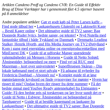
Artiklen Candeno Proff og Candeno CVR: En Guide til Effektiv
Brug af Disse Værktøjer har i gennemsnit fået
4.5
stjerner baseret
på
8
anmeldelser
Andre populære artikler:
Gør et godt køb på Peter Larsen kaffe –
Find gode tilbud her
•
Lagkagehusets Glutenfri og Laktosefri Kage
– Bestil Kager online
•
Det ultimative guide til TV2 sange: Bag
Duggede Ruder lyrics, bedste sange, og tekster!
•
Nyd Nutella med
fantastiske tilbud i både Tyskland og Danmark
•
Denmarks Leading
Stalker, Henrik Hjorth, and His Media Journey on TV2 Østjylland
•
Kom i gang med energidata online og energiproducenttælling med
MinEnergi DK
•
Guide til at udforske Mange spændende
valgmuligheder på Menuen i Horsens
•
Guide til Netto Solrød:
Åbningstider, beliggenhed og mere
•
Find vej på RUC med
Mazemap – kort over universitetet
•
SuperBrugsen Skårup – Din
lokale købmand med et stort udvalg
•
Få adgang til nyheder fra
Fredericia Dagblad – Abonnér nu!
•
Komplet guide til at løse
møntrelaterede krydsord og finde synonymer for mønter
•
Hvem har
ringet til mig? Opdag hvem der ringer fra dette nummer
•
Få det
bedste signal med YouSee Ready antennekabel fra Elgiganten
•
Guide: Få den bedste pris på torskerogn og lær hvor sundt det er
•
Guide til Netto i Esbjerg: Åbningstider og beliggenhed på
Tarphagevej
•
Guide til at bestille kagemand og lagkager fra
Lagkagehuset
•
Det ultimative guide til TV2 sange: Bag Duggede