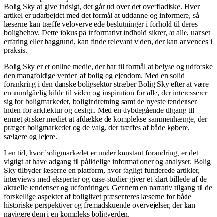
Bolig Sky at give indsigt, der går ud over det overfladiske. Hver
artikel er udarbejdet med det formål at uddanne og informere, så
læserne kan træffe velovervejede beslutninger i forhold til deres
boligbehov. Dette fokus på informativt indhold sikrer, at alle, uanset
erfaring eller baggrund, kan finde relevant viden, der kan anvendes i
praksis.
Bolig Sky er et online medie, der har til formål at belyse og udforske
den mangfoldige verden af bolig og ejendom. Med en solid
forankring i den danske boligsektor stræber Bolig Sky efter at være
en uundgåelig kilde til viden og inspiration for alle, der interesserer
sig for boligmarkedet, boligindretning samt de nyeste tendenser
inden for arkitektur og design. Med en dybdegående tilgang til
emnet ønsker mediet at afdække de komplekse sammenhænge, der
præger boligmarkedet og de valg, der træffes af både købere,
sælgere og lejere.
I en tid, hvor boligmarkedet er under konstant forandring, er det
vigtigt at have adgang til pålidelige informationer og analyser. Bolig
Sky tilbyder læserne en platform, hvor fagligt funderede artikler,
interviews med eksperter og case-studier giver et klart billede af de
aktuelle tendenser og udfordringer. Gennem en narrativ tilgang til de
forskellige aspekter af boliglivet præsenteres læserne for både
historiske perspektiver og fremadskuende overvejelser, der kan
navigere dem i en kompleks boligverden.