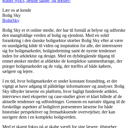
Ruder lyrics, bedste sange, og tekster!
Lær os at kende
Bolig Sky
Bolig
Sky
Bolig Sky er et online medie, der har til formål at belyse og udforske
den mangfoldige verden af bolig og ejendom. Med en solid
forankring i den danske boligsektor stræber Bolig Sky efter at være
en uundgåelig kilde til viden og inspiration for alle, der interesserer
sig for boligmarkedet, boligindretning samt de nyeste tendenser
inden for arkitektur og design. Med en dybdegående tilgang til
emnet ønsker mediet at afdække de komplekse sammenhænge, der
præger boligmarkedet og de valg, der træffes af både købere,
sælgere og lejere.
I en tid, hvor boligmarkedet er under konstant forandring, er det
vigtigt at have adgang til pålidelige informationer og analyser. Bolig
Sky tilbyder læserne en platform, hvor fagligt funderede artikler,
interviews med eksperter og case-studier giver et klart billede af de
aktuelle tendenser og udfordringer. Gennem en narrativ tilgang til de
forskellige aspekter af boliglivet præsenteres læserne for både
historiske perspektiver og fremadskuende overvejelser, der kan
navigere dem i en kompleks boligverden.
Med et skarpt fokus på at skabe værdi for sine læsere, tilstræber