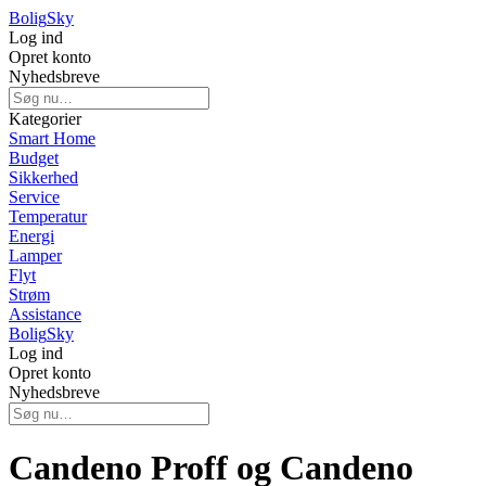
Bolig
Sky
Log ind
Opret konto
Nyhedsbreve
Kategorier
Smart Home
Budget
Sikkerhed
Service
Temperatur
Energi
Lamper
Flyt
Strøm
Assistance
Bolig
Sky
Log ind
Opret konto
Nyhedsbreve
Candeno Proff og Candeno