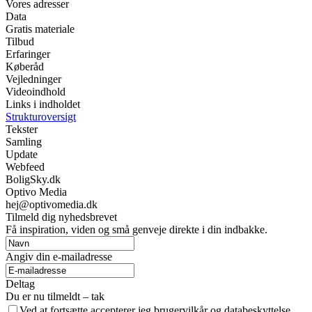
Vores adresser
Data
Gratis materiale
Tilbud
Erfaringer
Køberåd
Vejledninger
Videoindhold
Links i indholdet
Strukturoversigt
Tekster
Samling
Update
Webfeed
BoligSky.dk
Optivo Media
hej@optivomedia.dk
Tilmeld dig nyhedsbrevet
Få inspiration, viden og små genveje direkte i din indbakke.
Angiv din e-mailadresse
Deltag
Du er nu tilmeldt – tak
Ved at fortsætte accepterer jeg brugervilkår og databeskyttelse.